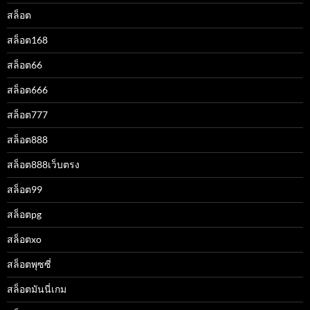
สล็อต
สล็อต168
สล็อต66
สล็อต666
สล็อต777
สล็อต888
สล็อต888เว็บตรง
สล็อต99
สล็อตpg
สล็อตxo
สล็อตพุซซี่
สล็อตมันนี่เกม