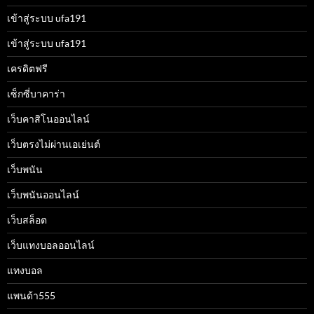
เข้าสู่ระบบ ufa191
เข้าสู่ระบบ ufa191
เครดิตฟรี
เซ็กซี่บาคาร่า
เว็บคาสิโนออนไลน์
เว็บตรงไม่ผ่านเอเย่นต์
เว็บพนัน
เว็บพนันออนไลน์
เว็บสล็อต
เว็บแทงบอลออนไลน์
แทงบอล
แพนด้า555