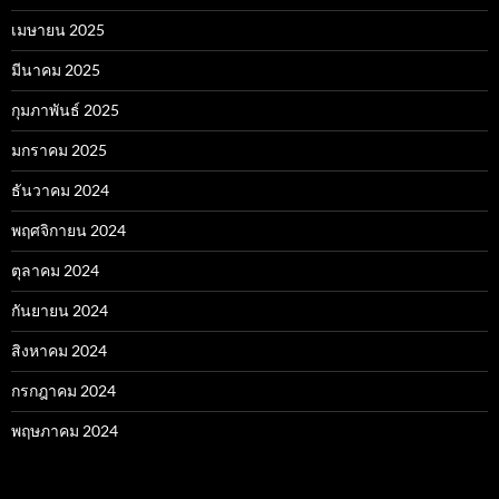
เมษายน 2025
มีนาคม 2025
กุมภาพันธ์ 2025
มกราคม 2025
ธันวาคม 2024
พฤศจิกายน 2024
ตุลาคม 2024
กันยายน 2024
สิงหาคม 2024
กรกฎาคม 2024
พฤษภาคม 2024