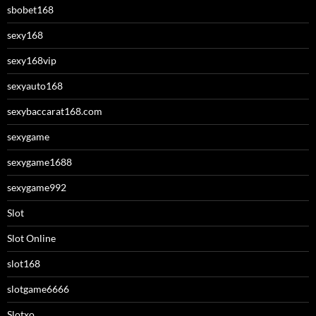
sbobet168
sexy168
sexy168vip
sexyauto168
sexybaccarat168.com
sexygame
sexygame1688
sexygame992
Slot
Slot Online
slot168
slotgame6666
Slotxo