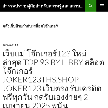
ค้นหา
สำรวจปราก: คู่มือสำหรับความรู้และสถานที่สุดเจิดในเมือง
ข้าม
เมนูหลัก
ไป
ยัง
เนื้อหา
คลังเก็บป้ายกำกับ: สล็อตโจ๊กเกอร์
โจ๊กเกอร์123
เว็บแม่ โจ๊กเกอร์123 ใหม่
ล่าสุด TOP 93 BY LIBBY สล็อต
โจ๊กเกอร์
JOKER123THS.SHOP
JOKER123 เว็บตรง รับเครดิต
ฟรีทุกวัน กดรับเองง่ายๆ 2
เมษายน 2025 พนัน