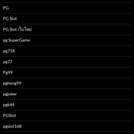
PG
PG Slot
PG Slot เว็บใหม่
pg SuperGame
pg718
pg77
Pg99
pgheng99
pgjoker
pgk44
PGSlot
pgslot168