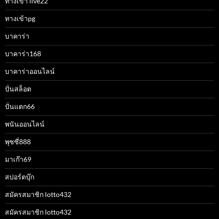
ทางเข้า live22
ทางเข้าpg
บาคาร่า
บาคาร่า168
บาคาร่าออนไลน์
ปั่นสล็อต
ปั่นแตก66
พนันออนไลน์
พุซซี่888
มาเก๊า69
สปอร์ตบุ๊ก
สมัครสมาชิก lotto432
สมัครสมาชิก lotto432