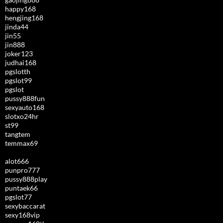
happy168
hengjing168
jinda44
jin55
jin888
joker123
judhai168
pgslotth
pgslot99
pgslot
pussy888fun
sexyauto168
slotxo24hr
st99
tangtem
temmax69
alot666
punpro777
pussy888play
puntaek66
pgslot77
sexybaccarat
sexy168vip