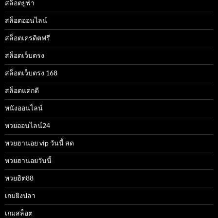
สล็อตยูฟ่า
สล็อตออนไลน์
สล็อตเครดิตฟรี
สล็อตเว็บตรง
สล็อตเว็บตรง 168
สล็อตแตกดี
หนังออนไลน์
หวยออนไลน์24
หวยฮานอย vip วันนี้ สด
หวยฮานอยวันนี้
หวยฮิต88
เกมยิงปลา
เกมสล็อต