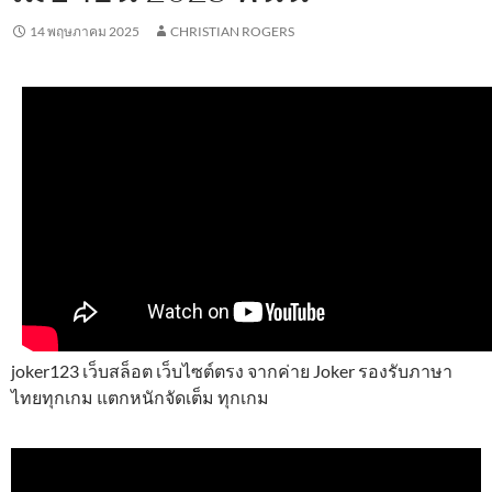
14 พฤษภาคม 2025
CHRISTIAN ROGERS
joker123 เว็บสล็อต เว็บไซต์ตรง จากค่าย Joker รองรับภาษา
ไทยทุกเกม แตกหนักจัดเต็ม ทุกเกม