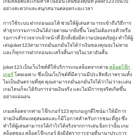
เกมสล็อตและเกมคาสิโนออนไลน์ของคุณที่ joker123 เป็นไป
อย่างสะดวกและสนุกสนานตลอดระยะเวลา
การใช้ระบบ ฝากถอนออโต้ ช่วยให้ผู้เล่นสามารถเข้าถึงวิธีการ
ทำธุรกรรมการเงินได้ง่ายดายมากยิ่งขึ้น โดยไม่ต้องรอคิวหรือ
รอการสำรวจจากเจ้าหน้าที่ อีกทั้งยังมีความปลอดภัยสูง ทำให้ผู้
เล่นjoker123สามารถมั่นอกมั่นใจได้ว่าเงินของคุณจะไม่หาย
และก็ทุกการฝากถอนจะเสร็จสิ้นภายในเวลาอันสั้น
joker123 เป็นเว็บไซต์ที่ให้บริการเกมสล็อตจากค่าย
สล็อตโจ๊ก
เกอร์
โดยเฉพาะ ซึ่งเป็นเว็บไซต์ที่มีความมีประสิทธิภาพรวมทั้ง
ไม่เป็นอันตรายที่สุด คุณสามารถมั่นอกมั่นใจได้ว่าไม่ว่าจะเล่น
เกมไหนก็จะได้รับการจ่ายเงินจริง และไม่มีการทุจริตเกิดขึ้น
อย่างแน่นอน
เกมสล็อตจากค่าย โจ๊กเกอร์123 ทุกเกมถูกดีไซน์มาให้มีการ
จ่ายเงินที่สมเหตุสมผลและก็มีโอกาสสำหรับการชนะที่สูง ซึ่ง
ทำให้ผู้เล่นสามารถได้กำไรได้จริงจากการเล่น ยิ่งกว่านั้น เกม
สล็อตของ สล็อตโจ๊กเกอร์ ยังมีอัตราการจ่ายที่นานาประการ