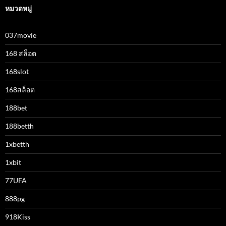
หมวดหมู่
037movie
168 สล็อต
168slot
168สล็อต
188bet
188betth
1xbetth
1xbit
77UFA
888pg
918Kiss