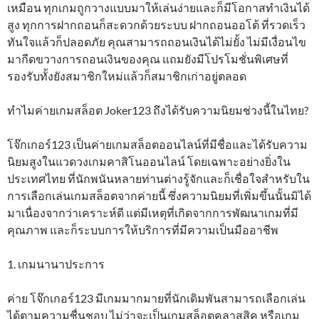
เหมือน ทุกเกมถูกวางแบบมาให้เล่นง่ายและก็มีโอกาสทำเงินได้
สูง ทุกการฝากถอนก็สะดวกด้วยระบบ ฝากถอนออโต้ ที่รวดเร็ว
ทันใจแล้วก็ปลอดภัย คุณสามารถถอนเงินได้ไม่ยั้ง ไม่มีเงื่อนไข
มากีดขวางการถอนเงินของคุณ แถมยังมีโปรโมชั่นพิเศษที่
รองรับทั้งยังสมาชิกใหม่แล้วก็สมาชิกเก่าอยู่ตลอด
ทำไมค่ายเกมสล็อต Joker123 ถึงได้รับความนิยมช่วงนี้ในไทย?
โจ๊กเกอร์123 เป็นค่ายเกมสล็อตออนไลน์ที่มีชื่อและได้รับความ
นิยมสูงในแวดวงเกมคาสิโนออนไลน์ โดยเฉพาะอย่างยิ่งใน
ประเทศไทย ที่นักพนันหลายท่านต่างรู้จักและก็เชื่อใจสำหรับใน
การเลือกเล่นเกมสล็อตจากค่ายนี้ ซึ่งความนิยมที่เพิ่มขึ้นนั้นมิได้
มาเนื่องจากว่าเคราะห์ดี แต่มีเหตุที่เกิดจากการพัฒนาเกมที่มี
คุณภาพ และก็ระบบการให้บริการที่มีความเป็นมืออาชีพ
1. เกมนานาประการ
ค่าย โจ๊กเกอร์123 มีเกมมากมายที่นักเดิมพันสามารถเลือกเล่น
ได้ตามความชื่นชอบ ไม่ว่าจะเป็นเกมสล็อตคลาสสิค หรือเกม