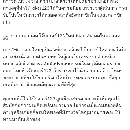
การจัดโปรโมชั่นแล้วก็โบนัสต่างๆให้กับสมาชิกเป็นอีกหนึ่ง
สาเหตุที่ทำให้ joker123 ได้รับความนิยม เพราะว่าผู้เล่นสามารถ
รับโปรโมชั่นต่างๆได้ตลอดเวลาทั้งยังสมาชิกใหม่และสมาชิก
เก่า
รวมเกมสล็อต โจ๊กเกอร์123 ใหม่ล่าสุด อัพเดตใหม่ตลอด
การอัพเดตเกมใหม่ๆเป็นสิ่งที่ค่าย สล็อตโจ๊กเกอร์ ให้ความใส่ใจ
อย่างยิ่ง เนื่องจากมันช่วยทำให้ผู้เล่นไม่เคยทราบสึกเหนื่อย
หน่าย แล้วก็สามารถสัมผัสประสบการณ์ใหม่ๆได้ตลอดระยะ
เวลา โดยที่ โจ๊กเกอร์123 เว็บของเราได้นำเอาเกมสล็อตใหม่ๆ
ของค่าย สล็อตโจ๊กเกอร์ มาให้บริการตลอดระยะเวลา ซึ่งทุก
เกมที่เอามาล้วนแต่มีคุณภาพที่ดีที่สุด
ทุกเกมที่มีใน โจ๊กเกอร์123 ถูกเลือกสรรมาอย่างดี เพื่อคุณได้
สัมผัสกับความเพลิดเพลินอย่างมาก ไม่ว่าจะเป็นเกมสล็อตธีม
ต่างๆหรือเกมสล็อตแจ็คพอตที่มีรางวัลใหญ่มากมาย คอยให้
ท่านมาเป็นเจ้าของ