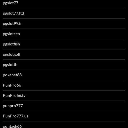
pgslot77
pgslot77.ltd
pgslot99.in
pgslotceo
pgslotfish
pgslotgolf
pgslotth
pokebet88
PunPro66
PunPro66.tv
punpro777
PunPro777.us
puntaek66