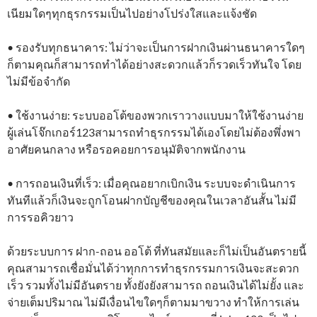
เนียมใดๆทุกธุรกรรมเป็นไปอย่างโปร่งใสและแจ้งชัด
• รองรับทุกธนาคาร: ไม่ว่าจะเป็นการฝากเงินผ่านธนาคารใดๆ
ก็ตามคุณก็สามารถทำได้อย่างสะดวกแล้วก็รวดเร็วทันใจ โดย
ไม่มีข้อจำกัด
• ใช้งานง่าย: ระบบออโต้ของพวกเราวางแบบมาให้ใช้งานง่าย
ผู้เล่นโจ๊กเกอร์123สามารถทำธุรกรรมได้เองโดยไม่ต้องพึ่งพา
อาศัยคนกลาง หรือรอคอยการอนุมัติจากพนักงาน
• การถอนเงินที่เร็ว: เมื่อคุณอยากเบิกเงิน ระบบจะดำเนินการ
ทันทีแล้วก็เงินจะถูกโอนฝากบัญชีของคุณในเวลาอันสั้น ไม่มี
การรอคิวยาว
ด้วยระบบการ ฝาก-ถอน ออโต้ ที่ทันสมัยและก็ไม่เป็นอันตรายนี้
คุณสามารถเชื่อมั่นได้ว่าทุกการทำธุรกรรมการเงินจะสะดวก
เร็ว รวมทั้งไม่มีอันตราย ทั้งยังยังสามารถ ถอนเงินได้ไม่ยั้ง และ
จ่ายเต็มปริมาณ ไม่มีเงื่อนไขใดๆก็ตามมาขวาง ทำให้การเล่น