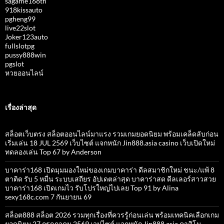
sagame168th
918kissauto
pgheng99
live22slot
Joker123auto
fullslotpg
pussy888win
pgslot
หวยออนไลน์
เรื่องล่าสุด
สล็อตเว็บตรง สล็อตออนไลน์มาแรง รวมเกมยอดนิยม พร้อมเคล็ดลับก่อน
เริ่มเล่น 18 JUL 2569 เว็บไซต์ แจกหนัก Jin888.asia casino เว็บเปิดใหม่
ทดลองเล่น Top 67 by Anderson
บาคาร่า168 เปิดมุมมองใหม่ของเกมบาคาร่า ดีลสมาชิกใหม่ ชนะ/แพ้ 8
ตาติด รับ 5 หมื่น ระบบเสถียร อัปเดตล่าสุด บาคาร่าสด ดีลเลอร์สาวสวย
บาคาร่า168 เปิดเกมไว รับโปรใหญ่ไปเลย Top 91 by Alina
sexy168c.com 7 กันยายน 69
สล็อต888 สล็อต 2026 รวมทุกเรื่องที่ควรรู้ก่อนเล่น พร้อมเทคนิคเลือกเกม
ยอดนิยม 27 กรกฎาคม 2569 เวปไซต์ แจกหนัก Jin888.asia คาสิโน