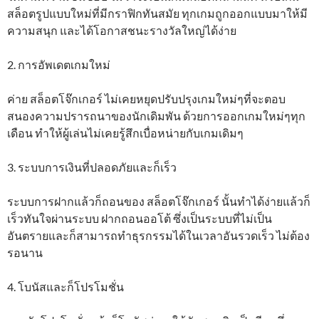
สล็อตรูปแบบใหม่ที่มีกราฟิกทันสมัย ทุกเกมถูกออกแบบมาให้มี
ความสนุก และได้โอกาสชนะรางวัลใหญ่ได้ง่าย
2. การอัพเดตเกมใหม่
ค่าย สล็อตโจ๊กเกอร์ ไม่เคยหยุดปรับปรุงเกมใหม่ๆที่จะตอบ
สนองความปรารถนาของนักเดิมพัน ด้วยการออกเกมใหม่ๆทุก
เดือน ทำให้ผู้เล่นไม่เคยรู้สึกเบื่อหน่ายกับเกมเดิมๆ
3. ระบบการเงินที่ปลอดภัยและก็เร็ว
ระบบการฝากแล้วก็ถอนของ สล็อตโจ๊กเกอร์ นั้นทำได้ง่ายแล้วก็
เร็วทันใจผ่านระบบ ฝากถอนออโต้ ซึ่งเป็นระบบที่ไม่เป็น
อันตรายและก็สามารถทำธุรกรรมได้ในเวลาอันรวดเร็ว ไม่ต้อง
รอนาน
4. โบนัสและก็โปรโมชั่น