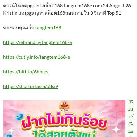
ดาวน์โหลดpg slot สล็อต168 tangtem168e.com 24 August 26
Kristin เกมpgสนุกๆ สล็อต168ถอนภายใน 3 วินาที Top 51
ขอขอบคุณเว็บ
tangtem168
https://rebrand.ly/tangtem168-e
https://cutly.info/tangtem168-e
https://bitt.to/6hhtzs
https://shorturl.asia/o8si9
ht
tp
s:/
/t.
co