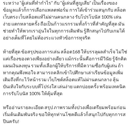
ระหว่าง “ผู้เล่นที่ทำกำไร” กับ “ผู้เล่นที่สูญเสีย” เป็นเรื่องของ
ข้อมูลแล้วก็การเลือกแพลตฟอร์ม การได้เข้าร่วมสนุกกับ สล็อต
เว็บตรง เว็บสล็อตแท้ไม่ผ่านคนกลาง รับโปรโบนัส 100% เล่น
ง่าย แตกหลายครั้ง ถือเป็นก้าวแรกรวมทั้งก้าวที่สำคัญที่สุด มัน
ช่วยทำให้พวกเราอุ่นใจในทุกการเดิมพัน รู้สึกสนุกไปกับเกมได้
อย่างเต็มที่โดยไม่ต้องระแวงหัวข้อการทุจริต
ท้ายที่สุด ข้อสรุปของการเล่น สล็อต168 ให้บรรลุผลสำเร็จ ไม่ใช่
แค่เรื่องของดวงเพียงอย่างเดียว แม้กระนั้นคือการมีวินัย รู้จักคิด
แผนเงินลงทุน รวมทั้งเลือกผู้ให้บริการที่มีความซื่อกับผู้เล่น ถ้า
หากคุณพึงพอใจ สามารถคลิกเข้าไปศึกษาเล่าเรียนข้อมูลเพิ่ม
เติมถึงที่กะไว้หน้ารวม เว็บไซต์สล็อตแท้ไม่ผ่านคนกลาง ลุ้น
บันเทิงใจกับระบบที่โปร่งใส เล่นง่าย แตกบ่อยครั้ง พร้อมเทคนิค
การรับโบนัส 100% ให้คุ้มที่สุด
หรืออ่านรายละเอียด สรุป ภาพรวมทั้งปวงเพื่อเตรียมพร้อมก่อน
เริ่มต้นเดิมพันจริง ขอให้ทุกท่านโชคดีแล้วก็สนุกไปกับทุกการส
ปินครับ!