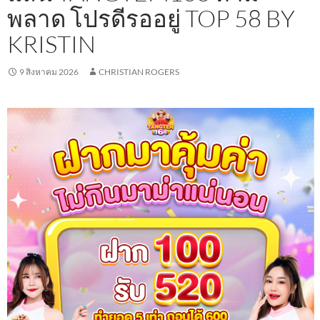
พลาด โปรดีรออยู่ TOP 58 BY
KRISTIN
9 สิงหาคม 2026
CHRISTIAN ROGERS