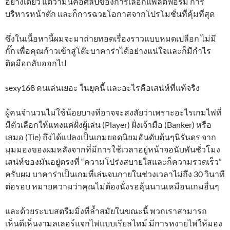
อย่างเดียว แต่ว่ามันคือศิลป์ของการเลือกแพลตฟอร์ม การ
บริหารหน้าตัก และก็การฉวยโอกาสจากโปรโมชั่นที่คุ้มที่สุด
ซึ่งในเนื้อหานี้ผมจะมาถ่ายทอดเรื่องราวแบบหมดเปลือก ไม่มี
กั๊ก เพื่อคุณก้าวเข้าสู่โต๊ะบาคาร่าได้อย่างแน่ใจและก็มีกำไร
ติดมือกลับออกไป
sexy168 คนเล่นเยอะ ในยุคนี้ และอะไรคือเสน่ห์ที่แท้จริง
ผู้คนจำนวนไม่ใช้น้อยบางทีอาจจะสงสัยว่าเพราะอะไรเกมไพ่ที่
มีตัวเลือกให้แทงแค่ฝั่งผู้เล่น (Player) ฝั่งเจ้ามือ (Banker) หรือ
เสมอ (Tie) ถึงได้แปลงเป็นเกมยอดนิยมอันดับต้นๆนิรันดร จาก
มุมมองของผมหลังจากที่มีการใช้เวลาอยู่หน้าจอนับพันชั่วโมง
เสน่ห์ของมันอยู่ตรงที่ “ความโปร่งสบายใสและก็ความรวดเร็ว”
ครับผม บาคาร่าเป็นเกมที่เล่นจบภายในช่วงเวลาไม่ถึง 30 วินาที
ต่อรอบ หมายความว่าคุณไม่ต้องนั่งรอลุ้นนานเหมือนเกมอื่นๆ
และด้วยระบบสตรีมมิ่งที่ล้ำสมัยในขณะนี้ พวกเราสามารถ
เห็นดีเห็นงามลเลอร์แจกไพ่แบบเรียลไทม์ มีการหงายไพ่ให้มอง