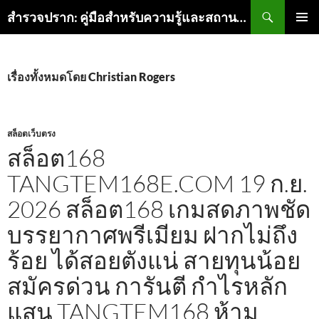
ค้นหา
สำรวจปราก: คู่มือสำหรับความรู้และสถานที่สุดเจิดในเมือง
ข้าม
เมนูหลัก
ไป
ยัง
เนื้อหา
เรื่องทั้งหมดโดย Christian Rogers
สล็อตเว็บตรง
สล็อต168
TANGTEM168E.COM 19 ก.ย.
2026 สล็อต168 เกมสดภาพชัด
บรรยากาศพรีเมียม ฝากไม่ถึง
ร้อย ได้สอยตังแน่ สายทุนน้อย
สมัครด่วน การันตี กำไรหลัก
แสน TANGTEM168 ห้าม