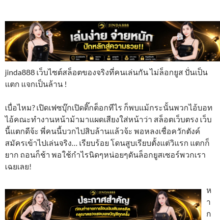
jinda888 เว็บไซต์สล็อตของจริงที่คนเล่นกัน ไม่ล็อกยูส ปั่นเป็น
แตก แจกเป็นล้าน !
เบื่อไหม? เปิดเฟซบุ๊กเปิดติ๊กต็อกทีไร ก็พบแม้กระนั้นพวกไอ้บอท
ไอ้คณะทำงานหน้าม้ามาแผดเสียงใส่หน้าว่า สล็อตเว็บตรง เว็บ
นี้แตกดีจ้ะ พี่คนนี้บวกไปสิบล้านแล้วจ้ะ พอหลงเชื่อควักตังค์
สมัครเข้าไปเล่นจริง… เรียบร้อย โดนสูบเรียบตั้งแต่วิแรก แตกก็
ยาก ถอนก็ช้า พอใช้กำไรนิดๆหน่อยๆดันล็อกยูสเซอร์พวกเรา
เฉยเลย!
ห
า
ก