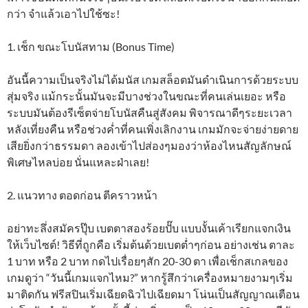
กว่า จำแล้วเอาไปใช้ซะ!
1. เช็ก ขณะโบนัสทาม (Bonus Time)
อันนี้ความเป็นจริงไม่ได้มนัส เกมสล็อตมันดำเนินการด้วยระบบ
สุ่มจริง แม้กระนั้นมันจะมีบางช่วงในขณะที่คนเล่นเยอะ หรือ
ระบบมันต้องรีเซ็ตจ่ายโบนัสคืนสู่สังคม พิจารณาดีๆระยะเวลา
หลังเที่ยงคืน หรือช่วงค่ำที่คนเพิ่งเลิกงาน เกมมักจะจ่ายง่ายดาย
เสียยิ่งกว่าธรรมดา ลองเข้าไปส่องๆมองว่าห้องไหนสัญลักษณ์
พิเศษไหลบ่อย นั่นแหละฝ่าเลย!
2. แนวทาง ตอดก่อน ตีคราวหน้า
อย่าทะลึ่งสมัครปุ๊บ เบตตาสองร้อยปั๊บ แบบงั้นเค้าเรียกแจกเงิน
ให้เว็บไซต์! วิธีที่ถูกคือ เริ่มต้นด้วยเบตต่ำๆก่อน อย่างเช่น ตาละ
1 บาท หรือ 2 บาท กดไปเรื่อยๆสัก 20-30 ตา เพื่อเช็กสเกลของ
เกมดูว่า “วันนี้เกมแจกไหม?” หากรู้สึกว่าเครื่องหมายงามๆเริ่ม
มาติดกัน ฟรีสปินเริ่มเฉียดฉิวไปเฉียดมา โน่นเป็นสัญญาณเตือน