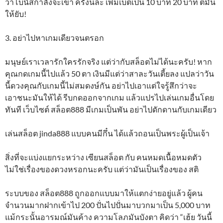
ว่าโบนัสกำลังจะเข้า ครั้งนี้ล่ะ เพิ่มเบตเป็น 10 บาท 20 บาท ตีมัน
ให้ยับ!
3. อย่าไปหาเกมเดียวจนตรอก
มนุษย์เราเวลารักใครรักจริง แต่ว่ากับสล็อตไม่ได้นะครับ! หาก
คุณกดเกมนี้ไปแล้ว 50 ตา เงินมีแต่ว่าสาละวันเตี้ยลง แปลว่าวัน
นี้ดวงคุณกับเกมนี้ไม่สมดงษ์กัน อย่าไปเอาแต่ใจรู้สึกว่าจะ
เอาชนะมันให้ได้ รีบกดออกจากเกม แล้วแปรไปเล่นเกมอื่นโดย
ทันที เว็บไซต์ สล็อต888 มีเกมเป็นพัน อย่าไปดักดานกับเกมเดียว
เล่นสล็อต jinda888 แบบคนมีกึ๋น ได้แล้วถอนเป็นพระผู้เป็นเจ้า
สิ่งที่จะแบ่งแยกระหว่าง เซียนสล็อต กับ คนหมดเนื้อหมดตัว
ไม่ใช่เรื่องของดวงหรอกนะครับ แต่ว่ามันเป็นเรื่องของ สติ
ระบบของ สล็อต888 ถูกออกแบบมาให้แตกง่ายอยู่แล้ว ผู้คน
จำนวนมากฝากเข้าไป 200 ปั่นไปปั่นมาบวกมาเป็น 5,000 บาท
แม้กระนั้นอารมณ์มันค้าง ความโลภมันบังตา คิดว่า “เฮ้ย วันนี้