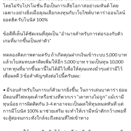
โดยไม่รับโปรโมชั่น ถือเป็นการเสียโอกาสอย่างมหันต์ โดย
เฉพาะอย่างยิ่งเมื่อคุณเลือกลงทุนกับ เว็บไซต์บาคาร่าออนไลน์
ยอดฮิต รับโบนัส 100%
ข้อดีที่เห็นได้ชัดเจนที่สุดเป็น “อำนาจสำหรับการต่อรองกับตัว
เกมที่มากขึ้นเป็นเท่าตัว”
ทดลองคิดภาพตามครับ ถ้าเกิดคุณฝากเงินเข้าระบบ 5,000 บาท
แล้วเว็บสมทบเครดิตเพิ่มให้อีก 5,000 บาท รวมเป็นทุน 10,000
บาท ทุนที่มากขึ้นมานี้ไม่ได้มีไว้เพื่อให้คุณแทงมั่วๆแต่ว่ามีไว้
เพื่อผลดี 3 ข้อสำคัญๆดังต่อไปนี้ครับผม:
• มีรอบสำหรับในการแก้ตัวมากยิ่งขึ้น: ในการเล่นบาคาร่า ย่อม
มีตอนที่ไพ่หลุดเค้าหรือช่วงที่พวกเรา “เดาทางไม่ถูก” แม้เรามี
ทุนน้อย การผิดติดกัน 3-4 ตาอาจจะเป็นผลให้ทุนหมดทันที แต่
การมีโบนัส 100% มาช่วยเสริม จะทำให้เรามีหน้าตักกว้างพอที่
จะสู้ต่อจนกระทั่งใกล้จะถึงตอนที่ไพ่เข้าทาง