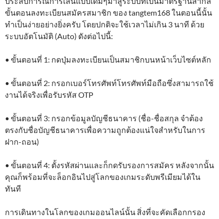
ประสบการณ์การเล่นแบบเดิมๆมาสู่ระบบที่เป็นมาตรฐานสากล
ขั้นตอนลงทะเบียนสมัครสมาชิก ของ tangtem168 ในตอนนี้นั้น
ทำเป็นง่ายอย่างยิ่งครับ โดยปกติจะใช้เวลาไม่เกิน 3 นาที ด้วย
ระบบอัตโนมัติ (Auto) ดังต่อไปนี้:
• ขั้นตอนที่ 1: กดปุ่มลงทะเบียนเป็นสมาชิกบนหน้าเว็บไซต์หลัก
• ขั้นตอนที่ 2: กรอกเบอร์โทรศัพท์โทรศัพท์มือถือซึ่งสามารถใช้
งานได้จริงเพื่อรับรหัส OTP
• ขั้นตอนที่ 3: กรอกข้อมูลบัญชีธนาคาร (ชื่อ-ชื่อสกุล จำต้อง
ตรงกับชื่อบัญชีธนาคารเพื่อความถูกต้องแน่ใจสำหรับในการ
ฝาก-ถอน)
• ขั้นตอนที่ 4: ตั้งรหัสผ่านและก็กดรับรองการสมัคร หลังจากนั้น
คุณก็พร้อมที่จะล็อกอินไปสู่โลกของเกมระดับพรีเมียมได้ใน
ทันที
การเดินทางในโลกของเกมออนไลน์นั้น สิ่งที่จะคัดเลือกกรอง