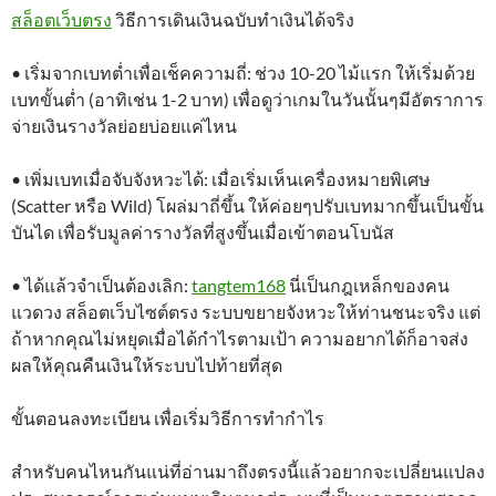
สล็อตเว็บตรง
วิธีการเดินเงินฉบับทำเงินได้จริง
• เริ่มจากเบทต่ำเพื่อเช็คความถี่: ช่วง 10-20 ไม้แรก ให้เริ่มด้วย
เบทขั้นต่ำ (อาทิเช่น 1-2 บาท) เพื่อดูว่าเกมในวันนั้นๆมีอัตราการ
จ่ายเงินรางวัลย่อยบ่อยแค่ไหน
• เพิ่มเบทเมื่อจับจังหวะได้: เมื่อเริ่มเห็นเครื่องหมายพิเศษ
(Scatter หรือ Wild) โผล่มาถี่ขึ้น ให้ค่อยๆปรับเบทมากขึ้นเป็นขั้น
บันได เพื่อรับมูลค่ารางวัลที่สูงขึ้นเมื่อเข้าตอนโบนัส
• ได้แล้วจำเป็นต้องเลิก:
tangtem168
นี่เป็นกฎเหล็กของคน
แวดวง สล็อตเว็บไซต์ตรง ระบบขยายจังหวะให้ท่านชนะจริง แต่
ถ้าหากคุณไม่หยุดเมื่อได้กำไรตามเป้า ความอยากได้ก็อาจส่ง
ผลให้คุณคืนเงินให้ระบบไปท้ายที่สุด
ขั้นตอนลงทะเบียน เพื่อเริ่มวิธีการทำกำไร
สำหรับคนไหนกันแน่ที่อ่านมาถึงตรงนี้แล้วอยากจะเปลี่ยนแปลง