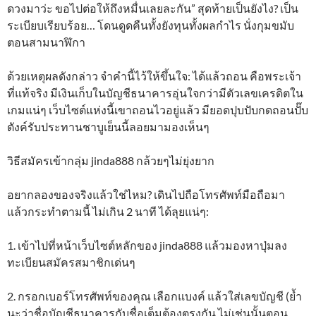
ดวงมาว่ะ ขอไปต่อให้ถึงหมื่นเลยละกัน” สุดท้ายเป็นยังไง? เป็น
ระเบียบเรียบร้อย… โดนดูดคืนทั้งยังทุนทั้งผลกำไร นั่งกุมขมับ
ตอนสามนาฬิกา
ด้วยเหตุผลดังกล่าว จำคำนี้ไว้ให้ขึ้นใจ: ได้แล้วถอน คือพระเจ้า
ที่แท้จริง มีเงินเก็บในบัญชีธนาคารอุ่นใจกว่ามีตัวเลขเครดิตใน
เกมแน่ๆ เว็บไซต์แห่งนี้เขาถอนไวอยู่แล้ว มียอดปุบปับกดถอนปั๊บ
ตังค์รับประทานชาบูเย็นนี้ลอยมามองเห็นๆ
วิธีสมัครเข้ากลุ่ม jinda888 กล้วยๆไม่ยุ่งยาก
อยากลองของจริงแล้วใช่ไหม? เดินไปถือโทรศัพท์มือถือมา
แล้วกระทำตามนี้ ไม่เกิน 2 นาที ได้ลุยแน่ๆ:
1. เข้าไปที่หน้าเว็บไซต์หลักของ jinda888 แล้วมองหาปุ่มลง
ทะเบียนสมัครสมาชิกเด่นๆ
2. กรอกเบอร์โทรศัพท์ของคุณ เลือกแบงค์ แล้วใส่เลขบัญชี (ย้ำ
นะว่าชื่อบัญชีธนาคารกับชื่อเต็มต้องตรงกัน ไม่เช่นนั้นตอน