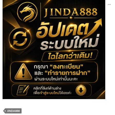
…
JINDA888