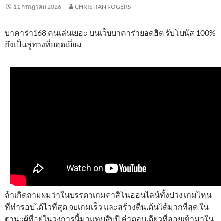
11 กรกฎาคม 2026
CHRISTIAN ROGERS
บาคาร่า168 คนเล่นเยอะ บนเว็บบาคาร่ายอดฮิต รับโบนัส 100%
ถึงเป็นลู่ทางที่ยอดเยี่ยม
ถ้าเกิดถามผมว่าในบรรดาเกมคาสิโนออนไลน์ทั้งปวง เกมไหน
ที่ทำรอบได้ไวที่สุด จบเกมเร็ว และสร้างตื่นเต้นได้มากที่สุด ใน
ฐานะผู้ที่อยู่ในวงการนี้มาแทบสิบปี คำตอบเดียวที่ลอยเข้ามาใน