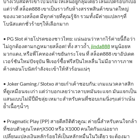
บางเว็บสมัครเข้าไป มีเกมให้เล่นอยู่กลุ่มเดียว เล่นแปดรอบก็เบื่อ
แต่ว่าที่ สล็อต888 เขาเป็นราวกับห้างสรรพสินค้าขนาดใหญ่
ของแวดวงสล็อต มีทุกค่ายที่คุณรู้จัก รวมทั้งมีค่ายแปลกๆที่
โบนัสแตกชั่วร้ายๆให้เลือกมาก
• PG Slot ค่ายโปรดของชาวไทย: แน่นอนว่าหากไร้ค่ายนี้ถือว่า
ไม่ถูกต้องตามกฎหมายสล็อต! ทั้ง สาวถ้ำ,
jinda888
หนูน้อยห
มวกแดง, หรือพี่โคทองคำขยันกระโจน ที่ สล็อต888 เขาอัปเดต
เวอร์ชันใหม่ปัจจุบัน ฟีเจอร์ซื้อฟรีสปินไหลลื่น ไม่มีอาการภาพ
ค้างตอนโบนัสกำลังจะเข้าให้หัวร้อนแน่ๆ
• Joker Gaming / Slotxo สายเก๋าเค้าชอบกัน: เกมแนวคลาสสิก
ที่ดูเหมือนจะเก่า แต่ว่าบอกเลยว่าเวลาบทมันจะแจก มันแจกเป็น
แสนแบบไม่มีปี่มีขลุ่ย เหมาะสำหรับคนที่ชอบเกมนิ่งๆแต่ว่าเน้น
ย้ำเนื้อๆน้ำๆ
• Pragmatic Play (PP) สายตีสถิติตัวคูณ: ค่ายนี้สำหรับคนใจกล้า
ที่ชอบตัวคูณโหดๆX500 หรือ X1000 คนใดกันแน่อยาก
เปลี่ยนแปลงเงินหลักร้อยให้เป็นหลักหมื่นในวิเดียว จะต้องมา