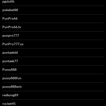
pgslotth
pokebet88
PunPro66
PunPro66.tv
punpro777
PunPro777.us
puntaek66
puntaek77
Pussy888
pussy888fun
pussy888win
redkong89
rocket45