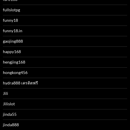
fullslotpg
funny18
funny18.in
gaojing888
happy168
hengjing168
hongkong456
hydra888 เครดิตฟรี
Jili
Jilislot
jinda55
jinda888