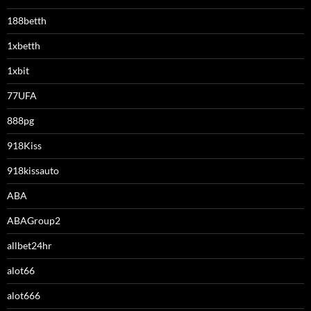
188betth
1xbetth
1xbit
77UFA
888pg
918Kiss
918kissauto
ABA
ABAGroup2
allbet24hr
alot66
alot666