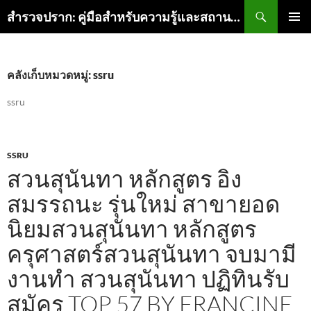
ค้นหา
สำรวจปราก: คู่มือสำหรับความรู้และสถานที่สุดเจิดในเมือง
ข้าม
เมนูหลัก
ไป
ยัง
เนื้อหา
คลังเก็บหมวดหมู่: ssru
ssru
SSRU
สวนสุนันทา หลักสูตร อิง
สมรรถนะ รุ่นใหม่ สาขายอด
นิยมสวนสุนันทา หลักสูตร
ครุศาสตร์สวนสุนันทา จบมามี
งานทำ สวนสุนันทา ปฏิทินรับ
สมัคร TOP 57 BY FRANCINE