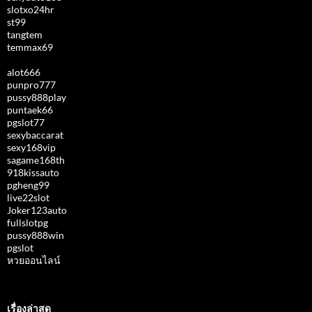
slotxo24hr
st99
tangtem
temmax69
alot666
punpro777
pussy888play
puntaek66
pgslot77
sexybaccarat
sexy168vip
sagame168th
918kissauto
pgheng99
live22slot
Joker123auto
fullslotpg
pussy888win
pgslot
หวยออนไลน์
เรื่องล่าสุด