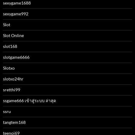
sexygame1688
sexygame992
Slot
Slot Online
slot168
slotgame6666
Slotxo
slotxo24hr
sretthi99
ssgame666 เข้าสู่ระบบ ล่าสุด
ssru
tangtem168
teenoi69