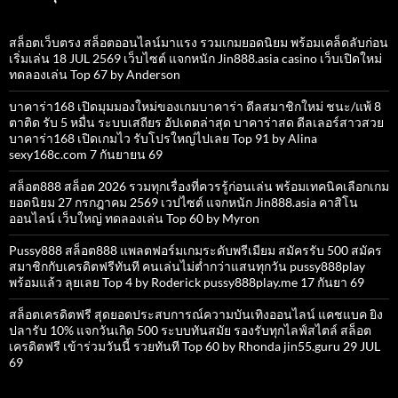
สล็อตเว็บตรง สล็อตออนไลน์มาแรง รวมเกมยอดนิยม พร้อมเคล็ดลับก่อน
เริ่มเล่น 18 JUL 2569 เว็บไซต์ แจกหนัก Jin888.asia casino เว็บเปิดใหม่
ทดลองเล่น Top 67 by Anderson
บาคาร่า168 เปิดมุมมองใหม่ของเกมบาคาร่า ดีลสมาชิกใหม่ ชนะ/แพ้ 8
ตาติด รับ 5 หมื่น ระบบเสถียร อัปเดตล่าสุด บาคาร่าสด ดีลเลอร์สาวสวย
บาคาร่า168 เปิดเกมไว รับโปรใหญ่ไปเลย Top 91 by Alina
sexy168c.com 7 กันยายน 69
สล็อต888 สล็อต 2026 รวมทุกเรื่องที่ควรรู้ก่อนเล่น พร้อมเทคนิคเลือกเกม
ยอดนิยม 27 กรกฎาคม 2569 เวปไซต์ แจกหนัก Jin888.asia คาสิโน
ออนไลน์ เว็บใหญ่ ทดลองเล่น Top 60 by Myron
Pussy888 สล็อต888 แพลตฟอร์มเกมระดับพรีเมียม สมัครรับ 500 สมัคร
สมาชิกกับเครดิตฟรีทันที คนเล่นไม่ต่ำกว่าแสนทุกวัน pussy888play
พร้อมแล้ว ลุยเลย Top 4 by Roderick pussy888play.me 17 กันยา 69
สล็อตเครดิตฟรี สุดยอดประสบการณ์ความบันเทิงออนไลน์ แคชแบค ยิง
ปลารับ 10% แจกวันเกิด 500 ระบบทันสมัย รองรับทุกไลฟ์สไตล์ สล็อต
เครดิตฟรี เข้าร่วมวันนี้ รวยทันที Top 60 by Rhonda jin55.guru 29 JUL
69