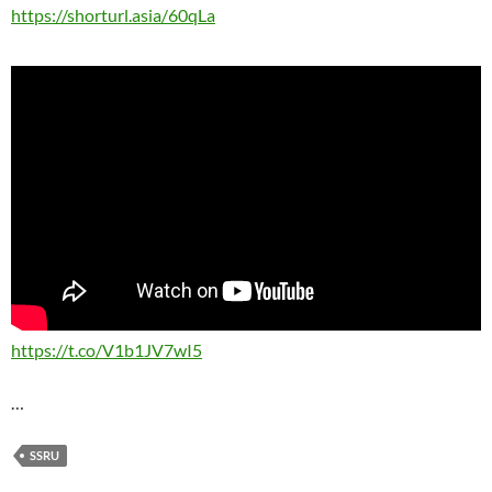
https://shorturl.asia/60qLa
https://t.co/V1b1JV7wI5
…
SSRU