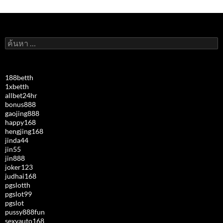
ค้นหา
สำหรับ:
188betth
1xbetth
allbet24hr
bonus888
gaojing888
happy168
hengjing168
jinda44
jin55
jin888
joker123
judhai168
pgslotth
pgslot99
pgslot
pussy888fun
sexyauto168