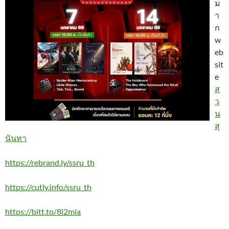
ม
า
ก
w
eb
sit
e
ส
ว
น
สุ
นันทา
https://rebrand.ly/ssru_th
https://cutly.info/ssru_th
https://bitt.to/8l2mia