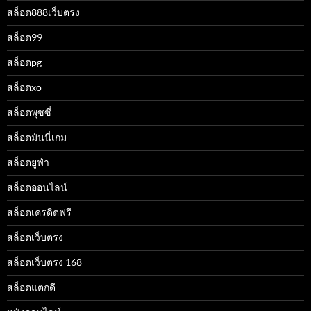
สล็อต888เว็บตรง
สล็อต99
สล็อตpg
สล็อตxo
สล็อตพุซซี่
สล็อตมันนี่เกม
สล็อตยูฟ่า
สล็อตออนไลน์
สล็อตเครดิตฟรี
สล็อตเว็บตรง
สล็อตเว็บตรง 168
สล็อตแตกดี