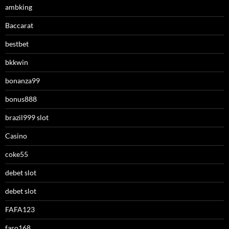
ambking
Baccarat
bestbet
bkkwin
bonanza99
bonus888
brazil999 slot
Casino
coke55
debet slot
debet slot
FAFA123
faro168