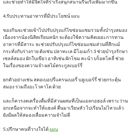
และช่วยทำให้มีจิตใจที่ร่าเริงสนุกสนานรื่นเริงเพิ่มมากขึ้น
4.รับประทานอาหารที่มีประโยชน์ ssru
ของกินจะช่วยเข้าไปปรับปรุงแก้ไขซ่อนแซมรวมทั้งบำรุงสมอง
เนื่องจากน้องนิสิตเรียนหนัก จะต้องใช้ความคิดเยอะการทาน
อาหารที่มีสาระ จะช่วยปรับปรุงแก้ไขซ่อนแซมส่วนที่สึกแม้
กระทั่งกับร่างกาย ดังเช่น ปลาทะเล มีโอเมก้า 3 ช่วยบำรุงรักษา
เซลล์สมอง ผักใบเขียว อาทิเช่น ผักโขม คะน้า บร็อคโคลี่ ช่วย
ในเรื่องของความจำ ผลไม้ตระกูลเบอร์รี่
ยกตัวอย่างเช่น สตอเบอปรี่แครนเบอรี่ บลูเบอร์รี่ ช่วยกระตุ้น
สมอง รวมถึงอะโวคาโด ด้วย
และก็ควรงดเครื่องดื่มที่มีส่วนผสมที่เป็นแอลกอฮอล์ เพราะว่าน
อกเหนือจากจะทำให้แฮงค์ ตื่นมาเวียนหัว ไปเรียนไม่ไหวแล้ว
ยังมีผลให้สมองเสื่อมความจำไม่ดี
5.ปรึกษาคนที่วางใจได้
ssru