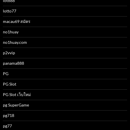
lot888
lotto77
macau69 สมัคร
no1huay
no1huay.com
p2vvip
panama888
PG
PG Slot
PG Slot เว็บใหม่
pg SuperGame
pg718
pg77