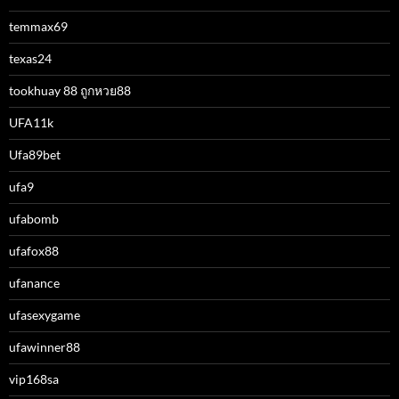
temmax69
texas24
tookhuay 88 ถูกหวย88
UFA11k
Ufa89bet
ufa9
ufabomb
ufafox88
ufanance
ufasexygame
ufawinner88
vip168sa