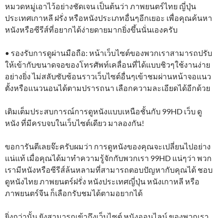
หมวดหมู่เอาไว้อย่างชัดเจน เป็นต้นว่า ภาพยนตร์ไทย ญี่ปุ่น
ประเทศเกาหลี ฝรั่ง หรือหนังประเภทอื่นๆอีกเยอะ เพื่อคุณค้นหา
หนังหรือซีรีส์ที่อยากได้ง่ายดายมากยิ่งขึ้นนั่นเองครับ
• รองรับการดูผ่านมือถือ: หน้าเว็บไซต์ของพวกเราสามารถปรับ
ให้เข้ากับขนาดจอของโทรศัพท์เคลื่อนที่ได้แบบชิวๆใช้งานง่าย
อย่างยิ่ง ไม่สลับซับซ้อนราวเว็บไซต์อื่นๆเข้าชมผ่านหน้าจอแนว
ตั้งหรือแนวนอนได้ตามปรารถนา เลือกความละเอียดได้อีกด้วย
เติมเต็มประสบการณ์การดูหนังแบบเหนือชั้นกับ 99HD เว็บ ดู
หนัง ที่มีครบจบในเว็บไซต์เดียว มาลองกัน!
ขอการันตีเลยจ๊ะครับผมว่า การดูหนังของคุณจะเปลี่ยนไปอย่าง
แน่แท้ เมื่อคุณได้มาทำความรู้จักกับพวกเรา 99HD แน่ๆว่า พวก
เรามีหนังหรือซีรีส์ล้นหลามที่สามารถตอบปัญหากับคุณได้ ชอบ
ดูหนังไทย ภาพยนตร์ฝรั่ง หนังประเทศญี่ปุ่น หนังเกาหลี หรือ
ภาพยนตร์จีน ก็เลือกรับชมได้ตามอยากได้
ยิ่งกว่านั้น ยังสามารถเข้าถึงเว็บไซต์ หนังออนไลน์ ของพวกเรา