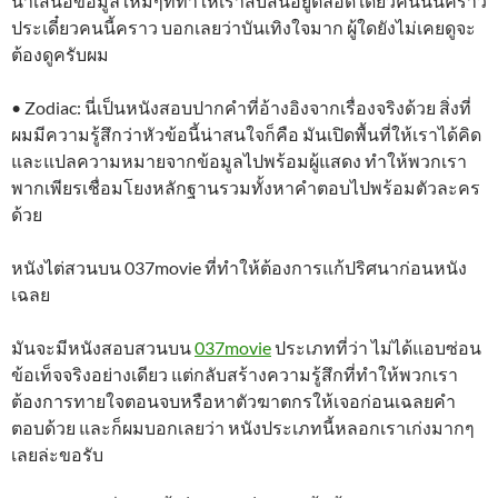
นำเสนอข้อมูลใหม่ๆที่ทำให้เราสับสนอยู่ตลอด เดี๋ยวคนนั้นคราว
ประเดี๋ยวคนนี้คราว บอกเลยว่าบันเทิงใจมาก ผู้ใดยังไม่เคยดูจะ
ต้องดูครับผม
• Zodiac: นี่เป็นหนังสอบปากคำที่อ้างอิงจากเรื่องจริงด้วย สิ่งที่
ผมมีความรู้สึกว่าหัวข้อนี้น่าสนใจก็คือ มันเปิดพื้นที่ให้เราได้คิด
และแปลความหมายจากข้อมูลไปพร้อมผู้แสดง ทำให้พวกเรา
พากเพียรเชื่อมโยงหลักฐานรวมทั้งหาคำตอบไปพร้อมตัวละคร
ด้วย
หนังไต่สวนบน 037movie ที่ทำให้ต้องการแก้ปริศนาก่อนหนัง
เฉลย
มันจะมีหนังสอบสวนบน
037movie
ประเภทที่ว่า ไม่ได้แอบซ่อน
ข้อเท็จจริงอย่างเดียว แต่กลับสร้างความรู้สึกที่ทำให้พวกเรา
ต้องการทายใจตอนจบหรือหาตัวฆาตกรให้เจอก่อนเฉลยคำ
ตอบด้วย และก็ผมบอกเลยว่า หนังประเภทนี้หลอกเราเก่งมากๆ
เลยล่ะขอรับ