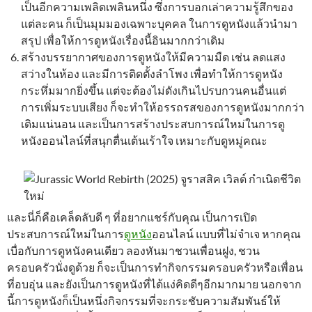
เป็นอีกความเพลิดเพลินหนึ่ง ซึ่งการบอกเล่าความรู้สึกของ
แต่ละคน ก็เป็นมุมมองเฉพาะบุคคล ในการดูหนังแล้วนำมา
สรุป เพื่อให้การดูหนังเรื่องนี้อินมากกว่าเดิม
สร้างบรรยากาศของการดูหนังให้มีความมืด เช่น ลดแสง
สว่างในห้อง และมีการติดตั้งลำโพง เพื่อทำให้การดูหนัง
กระหึ่มมากยิ่งขึ้น แต่จะต้องไม่ดังเกินไปรบกวนคนอื่นแต่
การเพิ่มระบบเสียง ก็จะทำให้อรรถรสของการดูหนังมากกว่า
เดิมแน่นอน และเป็นการสร้างประสบการณ์ใหม่ในการดู
หนังออนไลน์ที่สนุกตื่นเต้นเร้าใจ เหมาะกับดูหมู่คณะ
และนี่ก็คือเคล็ดลับดี ๆ ที่อยากแชร์กับคุณ เป็นการเปิด
ประสบการณ์ใหม่ในการ
ดูหนัง
ออนไลน์ แบบที่ไม่จำเจ หากคุณ
เบื่อกับการดูหนังคนเดียว ลองหันมาชวนเพื่อนฝูง, ชวน
ครอบครัวนั่งดูด้วย ก็จะเป็นการทำกิจกรรมครอบครัวหรือเพื่อน
ที่อบอุ่น และยังเป็นการดูหนังที่ได้แง่คิดดีๆอีกมากมาย นอกจาก
นี้การดูหนังก็เป็นหนึ่งกิจกรรมที่จะกระชับความสัมพันธ์ให้