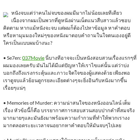
หนังจบแต่ว่าคนไม่จบของผมมีมากไม่น้อยเลยทีเดียว
เนื่องจากผมเป็นพวกที่ดูหนังผ่านเน็ตแนวสืบสาวแล้วชอบ
คิดตาม หากแม้หนังจะจบ แต่ผมก็ต้องไปหาข้อมูล หาคำตอบ
หรือหามุมมองใหม่ๆของหนังมาตอบคำถามในใจตนเองอยู่ดี
ใครเป็นแบบผมบ้างนะ?
• Se7en:
037Movie
นี่บางทีอาจจะเป็นหนังสอบสวนเรื่องแรกๆที่
ผมมองเลยครับ มันไม่ได้มีแต่ปัญหาให้เราไขแค่นั้น แต่ว่าบ่ง
บอกถึงถึงแรงกระตุ้นและภาวะจิตใจของผู้แสดงด้วย เพียงพอ
เราดูจบแล้วย้อนดูกรยละเอียดต่างๆจะยิ่งอินกับหนังมากขึ้น
เรื่อยๆแน่ๆ
• Memories of Murder: ความน่าสนใจของหนังออนไลน์ เต็ม
เรื่อง หัวข้อนี้ก็คือ บรรยากาศการสอบสวนสอบปากคำที่สมจริง
มากมายๆและมันยังมาพร้อมความกำกวมที่ทำให้พวกเรางง
มากตลอดระยะเวลาจนอยากหาคำตอบให้มันจบๆไปเลย