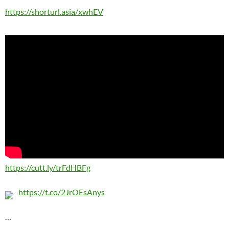
https://shorturl.asia/xwhEV
https://cutt.ly/trFdHBFg
https://t.co/2JrOEsAnys
…