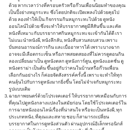
ด้วย หากเวลาว่างที่ครอบครัวหรือก๊วนเพื่อนนิยมทำของคุณ
เป็นปิ้งย่างหมูกระทะ ซึ่งโดยปกติจะเปิดเพลงไปด้วยคุยไป
ด้วย ลองทำให้เป็น กิจกรรมกินหมูกระทะไปด้วย ดูหนัง
ออนไลน์ไปด้วย ซึ่งจะทำให้บรรยากาศดูมีสีสันขึ้น และคัด
หนังที่เหมาะกับบรรยากาศกินหมูกระทะจะเข้ากันได้ดี เรา
ไม่แนะนำหนังผี, หนังลึกลับ, หนังสืบสวนสอบสวน เพราะ
บั่นทอนอารมณ์การกิน และเบื่ออาหารได้ เพราะบางฉาก
อาจจะมีเลือดกระเซ็น หรือภาพสยดสยองที่ไม่ควรดูตอนกิน
ลองเปลี่ยนมาเป็น ดูหนังตลก ดูหนังการ์ตูน, ดูหนังแอคชั่น ดู
หนังดราม่า เป็นต้น ขึ้นอยู่กับว่าคนในบ้านหรือก๊วนเพื่อน
เลือกกันอย่างไร ก็ค่อยจัดสังสรรค์ครั้งนี้ เพราะจะทำให้ทุก
คนลุ้นไปกับการดูหนังมากยิ่งขึ้น โดยไม่จำเจกับหมูกระทะ
รูปแบบเดิม
ฉายภาพยนตร์ด้วยโปรเจคเตอร์ ให้บรรยากาศเหมือนกับการ
ที่คุณไปดูหนังกลางแปลงในสมัยก่อน โดยใช้โปรเจคเตอร์ใน
การฉายหนังออนไลน์เรื่องที่น่าสนใจ หรือจะเป็นหนังผี, ทุก
ประเภทหนัง, ที่คุณและสหาย ชอบ ก็สามารถเปลี่ยน
บรรยากาศในการดูหนังส่วนตัว ผ่านอุปกรณ์อิเล็กทรอนิกส์