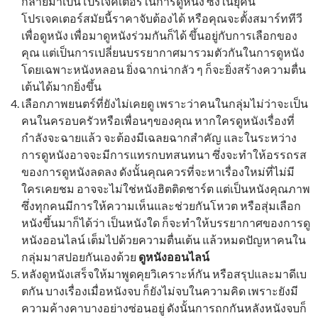
กลายมาเป็นโปรเจคเตอร์ในการดูหนัง ซึ่งในยุคนี้
โปรเจคเตอร์สมัยนี้ราคาจับต้องได้ หรือคุณจะตั้งสมาร์ททีวี
เพื่อดูหนัง เพื่อมาดูหนังร่วมกันก็ได้ ขึ้นอยู่กับการเลือกของ
คุณ แต่เป็นการเปลี่ยนบรรยากาศมารวมตัวกันในการดูหนัง
โดยเฉพาะหนังหลอน ยิ่งฉากน่ากลัว ๆ ก็จะยิ่งสร้างความตื่น
เต้นได้มากยิ่งขึ้น
เลือกภาพยนตร์ที่ยังไม่เคยดู เพราะว่าคนในกลุ่มไม่ว่าจะเป็น
คนในครอบครัวหรือเพื่อนๆของคุณ หากใครดูหนังเรื่องที่
กำลังจะฉายแล้ว จะต้องมีเฉลยฉากสำคัญ และในระหว่าง
การดูหนังอาจจะมีการแทรกบทสนทนา ซึ่งจะทำให้อรรถรส
ของการดูหนังลดลง ดังนั้นคุณควรที่จะหาเรื่องใหม่ที่ไม่มี
ใครเคยชม อาจจะไม่ใช่หนังฮิตติดชาร์ต แต่เป็นหนังคุณภาพ
ซึ่งทุกคนมีการให้ความเห็นและช่วยกันโหวต หรือสุ่มเลือก
หนังขึ้นมาก็ได้ว่า เป็นหนังใด ก็จะทำให้บรรยากาศของการดู
หนังออนไลน์ เต็มไปด้วยความตื่นเต้น แล้วหมดปัญหาคนใน
กลุ่มมาสปอยกันเองด้วย
ดูหนังออนไลน์
หลังดูหนังเสร็จให้มาพูดคุยวิเคราะห์กัน หรือสรุปและมาดีเบ
ตกัน บางเรื่องเมื่อหนังจบ ก็ยังไม่จบในความคิด เพราะยังมี
ความค้างคาบางอย่างซ่อนอยู่ ดังนั้นการถกกันหลังหนังจบก็