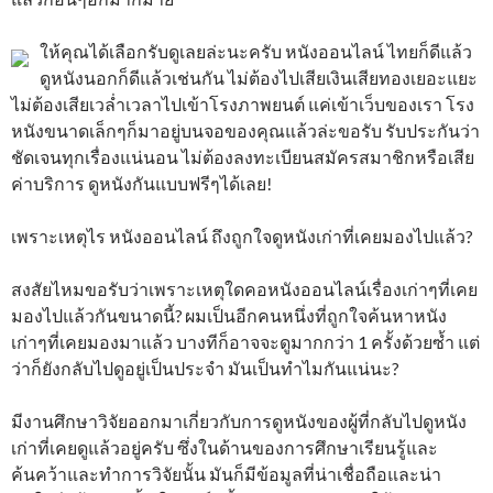
ให้คุณได้เลือกรับดูเลยล่ะนะครับ หนังออนไลน์ ไทยก็ดีแล้ว
ดูหนังนอกก็ดีแล้วเช่นกัน ไม่ต้องไปเสียเงินเสียทองเยอะแยะ
ไม่ต้องเสียเวล่ำเวลาไปเข้าโรงภาพยนต์ แค่เข้าเว็บของเรา โรง
หนังขนาดเล็กๆก็มาอยู่บนจอของคุณแล้วล่ะขอรับ รับประกันว่า
ชัดเจนทุกเรื่องแน่นอน ไม่ต้องลงทะเบียนสมัครสมาชิกหรือเสีย
ค่าบริการ ดูหนังกันแบบฟรีๆได้เลย!
เพราะเหตุไร หนังออนไลน์ ถึงถูกใจดูหนังเก่าที่เคยมองไปแล้ว?
สงสัยไหมขอรับว่าเพราะเหตุใดคอหนังออนไลน์เรื่องเก่าๆที่เคย
มองไปแล้วกันขนาดนี้? ผมเป็นอีกคนหนึ่งที่ถูกใจค้นหาหนัง
เก่าๆที่เคยมองมาแล้ว บางทีก็อาจจะดูมากกว่า 1 ครั้งด้วยซ้ำ แต่
ว่าก็ยังกลับไปดูอยู่เป็นประจำ มันเป็นทำไมกันแน่นะ?
มีงานศึกษาวิจัยออกมาเกี่ยวกับการดูหนังของผู้ที่กลับไปดูหนัง
เก่าที่เคยดูแล้วอยู่ครับ ซึ่งในด้านของการศึกษาเรียนรู้และ
ค้นคว้าและทำการวิจัยนั้น มันก็มีข้อมูลที่น่าเชื่อถือและน่า