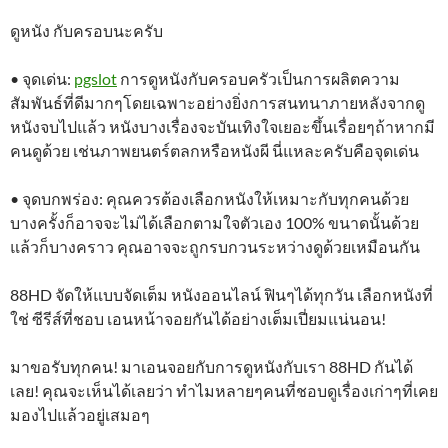
ดูหนัง กับครอบนะครับ
• จุดเด่น:
pgslot
การดูหนังกับครอบครัวเป็นการผลิตความ
สัมพันธ์ที่ดีมากๆโดยเฉพาะอย่างยิ่งการสนทนาภายหลังจากดู
หนังจบไปแล้ว หนังบางเรื่องจะบันเทิงใจเยอะขึ้นเรื่อยๆถ้าหากมี
คนดูด้วย เช่นภาพยนตร์ตลกหรือหนังผี นี่แหละครับคือจุดเด่น
• จุดบกพร่อง: คุณควรต้องเลือกหนังให้เหมาะกับทุกคนด้วย
บางครั้งก็อาจจะไม่ได้เลือกตามใจตัวเอง 100% ขนาดนั้นด้วย
แล้วก็บางคราว คุณอาจจะถูกรบกวนระหว่างดูด้วยเหมือนกัน
88HD จัดให้แบบจัดเต็ม หนังออนไลน์ ฟินๆได้ทุกวัน เลือกหนังที่
ใช่ ซีรีส์ที่ชอบ เอนหน้าจอยกันได้อย่างเต็มเปี่ยมแน่นอน!
มาขอรับทุกคน! มาเอนจอยกับการดูหนังกับเรา 88HD กันได้
เลย! คุณจะเห็นได้เลยว่า ทำไมหลายๆคนที่ชอบดูเรื่องเก่าๆที่เคย
มองไปแล้วอยู่เสมอๆ