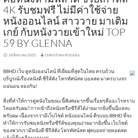
4K รับชมฟรี ไม่มีค่าใช้จ่าย
หนังออนไลน์ สาววาย มาเติม
เกย์ กับหนังวายเข้าใหม่ TOP
59 BY GLENNA
18 สิงหาคม 2025
CHRISTIAN ROGERS
88HD เว็บ ดูหนังออนไลน์ ที่เยี่ยมที่สุดในไทย ครบถ้วน
บริบูรณ์เรื่องหนังดี ซีรีส์ดัง โทรทัศน์สด บอลสด มาครบวงจร
แน่นอน ลองกัน!
สิ่งที่ทำให้การดูหนังในขณะนี้พิเศษมากขึ้นเรื่อยๆคืออะไรทราบ
ไหมครับผม? การเข้าถึงหนังหรือซีรีส์ได้ง่ายมากยิ่งขึ้นนี่แหละ
ครับผม เนื่องจากว่ามีเว็บไซต์ หนังออนไลน์ ดีๆแบบ 88HD ที่จะ
ทำให้การรับชมหนังหรือซีรีส์ของคุณง่ายมากยิ่งขึ้น เว็บไซต์
ของพวกเรามีหนังดี ซีรีส์ดัง โทรทัศน์สด ฟุตบอลถ่ายทอดสด
แล้วก็อื่นๆอีกมากมาย