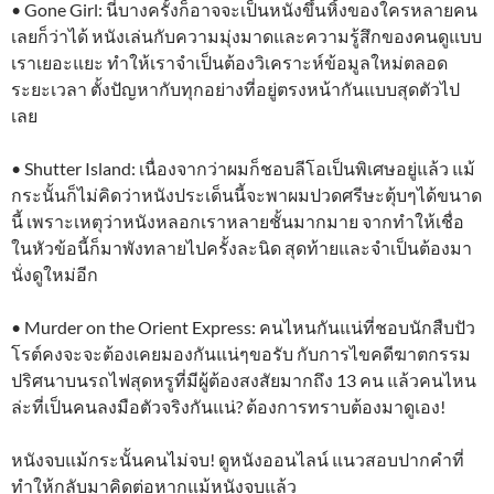
• Gone Girl: นี่บางครั้งก็อาจจะเป็นหนังขึ้นหิ้งของใครหลายคน
เลยก็ว่าได้ หนังเล่นกับความมุ่งมาดและความรู้สึกของคนดูแบบ
เราเยอะแยะ ทำให้เราจำเป็นต้องวิเคราะห์ข้อมูลใหม่ตลอด
ระยะเวลา ตั้งปัญหากับทุกอย่างที่อยู่ตรงหน้ากันแบบสุดตัวไป
เลย
• Shutter Island: เนื่องจากว่าผมก็ชอบลีโอเป็นพิเศษอยู่แล้ว แม้
กระนั้นก็ไม่คิดว่าหนังประเด็นนี้จะพาผมปวดศรีษะตุ้บๆได้ขนาด
นี้ เพราะเหตุว่าหนังหลอกเราหลายชั้นมากมาย จากทำให้เชื่อ
ในหัวข้อนี้ก็มาพังทลายไปครั้งละนิด สุดท้ายและจำเป็นต้องมา
นั่งดูใหม่อีก
• Murder on the Orient Express: คนไหนกันแน่ที่ชอบนักสืบปัว
โรต์คงจะจะต้องเคยมองกันแน่ๆขอรับ กับการไขคดีฆาตกรรม
ปริศนาบนรถไฟสุดหรูที่มีผู้ต้องสงสัยมากถึง 13 คน แล้วคนไหน
ล่ะที่เป็นคนลงมือตัวจริงกันแน่? ต้องการทราบต้องมาดูเอง!
หนังจบแม้กระนั้นคนไม่จบ! ดูหนังออนไลน์ แนวสอบปากคำที่
ทำให้กลับมาคิดต่อหากแม้หนังจบแล้ว