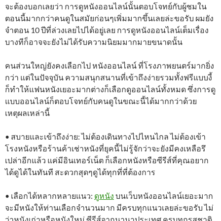
จะต้องบอกเลยว่า การดูหนังออนไลน์นั้นตอบโจทย์กับผู้ชมใน
ตอนนี้มากกว่าคนดูในสมัยก่อนๆเพิ่มมากขึ้นเลยล่ะขอรับ ผมยัง
จำตอน 10 ปีที่ล่วงเลยไปได้อยู่เลย การดูหนังออนไลน์เต็มเรื่อง
บางทีก็อาจจะยังไม่ได้รับความนิยมมากมายขนาดนั้น
คนส่วนใหญ่ยังคงเลือกไป หนังออนไลน์ ที่โรงภาพยนตร์มากยิ่ง
กว่า แต่ในปัจจุบัน ความสนุกสนานที่เข้าถึงง่ายรวมทั้งฟรีแบบงี้
ก็ทำให้แฟนหนังเยอะมากต่างก็เลือกดูออนไลน์ทั้งหมด ซึ่งการดู
แบบออนไลน์ก็ตอบโจทย์กับคนดูในขณะนี้ได้มากกว่าด้วย
เหตุผลเหล่านี้
• สบายและเข้าถึงง่าย: ไม่ต้องเดินทางไปไหนไกล ไม่ต้องเข้า
โรงหนังหรือร้านค้าเช่าหนังที่ยุคนี้ไม่รู้จักว่าจะยังมีคงเหลือรึ
เปล่าอีกแล้ว แค่มีอินเทอร์เน็ต ก็เลือกหนังหรือซีรีส์ที่คุณอยาก
ได้ดูได้ในทันที สะดวกสุดๆดูได้ทุกที่ที่ต้องการ
• เลือกได้หลากหลายแนว:
ดูหนัง
บนเว็บหนังออนไลน์เยอะมาก
จะมีหนังให้ท่านเลือกจำนวนมาก มีครบทุกแนวเลยล่ะขอรับ ไม่
ว่าหนังเก่าหรือหนังใหม่ ซีรีส์จากนานาประเทศ ครบทุกรสชาติ