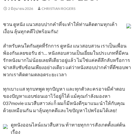
2 มิถุนายน 2026
CHRISTIAN ROGERS
ชวน ดูหนัง แนวสอบปากคำที่จะทำให้ท่านคิดตามทุกเค้า
เงื่อน ลุ้นทุกคดีไปพร้อมกัน!
สำหรับคนใดกันสุดที่รักการ ดูหนัง แนวสอบสวน เราเป็นเพื่อน
พ้องกันเลยขอรับ ฮ่า… หนังสอบสวนเป็นเยี่ยมในประเภทที่มีคน
รักหนังมากไม่น้อยเลยทีเดียวอยู่แล้ว ไม่ใช่แค่คดีลึกลับหรือการ
ฆ่าสลับซับซ้อนเพียงอย่างเดียว แต่ว่าหนังสอบปากคำที่ดีชอบพา
พวกเราคิดตามตลอดระยะเวลา
ทุกเบาะแส ทุกบทพูด ทุกปัญหา และทุกตัวละครอาจมีคำตอบ
ของปัญหาแอบซ่อนเอาไว้อยู่ก็ได้ แม้คุณกำลังมองหา
037movie แนวสืบสาวล่ะก็ ผมก็มีหนังดีๆมาแนะนำให้กับคุณ
ด้วยเหมือนกัน มาลุ้นทุกคดีและไขปัญหาไปพร้อมได้เลย!
ดูหนังออนไลน์แนวสืบสวน ท้าทายทุกการสังเกตตั้งแต่ต้น
เรื่อง