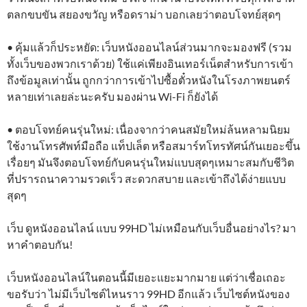
ตลกขบขัน สยองขวัญ หรือดราม่า บอกเลยว่าตอบโจทย์สุดๆ
• คุ้มแล้วก็ประหยัด: เว็บหนังออนไลน์ส่วนมากจะมองฟรี (รวม
ทั้งเว็บของพวกเราด้วย) ใช้แค่เพียงอินเทอร์เน็ตสำหรับการเข้า
ถึงข้อมูลเท่านั้น ถูกกว่าการเข้าไปซื้อตั๋วหนังในโรงภาพยนตร์
หลายเท่าเลยล่ะนะครับ มองผ่าน Wi-Fi ก็ยังได้
• ตอบโจทย์คนรุ่นใหม่: เนื่องจากว่าคนสมัยใหม่ล้นหลามนิยม
ใช้งานโทรศัพท์มือถือ แท็ปเล็ต หรือสมาร์ทโทรทัศน์กันเยอะขึ้น
เรื่อยๆ มันจึงตอบโจทย์กับคนรุ่นใหม่แบบสุดๆเหมาะสมกับชีวิต
ที่ปรารถนาความรวดเร็ว สะดวกสบาย และเข้าถึงได้ง่ายแบบ
สุดๆ
เว็บ ดูหนังออนไลน์ แบบ 99HD ไม่เหมือนกับเว็บอื่นอย่างไร? มา
หาคำตอบกัน!
เว็บหนังออนไลน์ในตอนนี้มีเยอะแยะมากมาย แต่ว่าเชื่อเถอะ
ขอรับว่า ไม่มีเว็บไซต์ไหนราว 99HD อีกแล้ว เว็บไซต์หนังของ