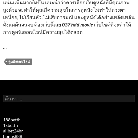
แน่นแฟ้นมากยิ่งขึ้น แนะนำว่าควรเลือกเว็บดูหนังที่มีคุณภาพ
สูงด้วย จะทำให้คุณมีความสุขในการดูหนัง ไม่ทำให้ดวงตา
เหนื่อย, ไม่เวียนหัว, ไม่เสียอารมณ์ และดูหนังได้อย่างเพลิดเพลิน
ตั้งแต่ต้นจนจบ ต้องเว็บนี้เลย
037 hdd movie
เว็บไซต์ที่จะทำให้
การดูหนังออนไลน์มีความสุขได้ตลอด
…
ดูหนังออนไลน์
ค้นหา
สำหรับ:
188betth
1xbetth
allbet24hr
bonus888