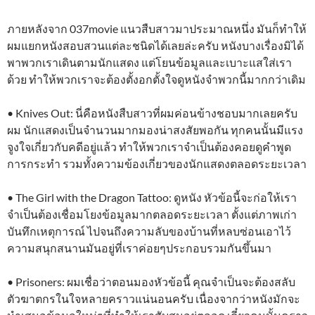
ภายหลังจาก 037movie แนวสืบสาวมาประมาณหนึ่ง มันก็ทำให้
ผมแยกหนังสอบสวนแต่ละชนิดได้เลยล่ะครับ หนังบางเรื่องมิได้
พาพวกเราเดินตามนักแสดง แต่โยนข้อมูลและเบาะแสใส่เรา
ด้วย ทำให้พวกเราจะต้องตั้งอกตั้งใจดูหนังจำพวกนี้มากกว่าเดิม
• Knives Out: นี่คือหนังสืบสาวที่ผมค่อนข้างชอบมากเลยครับ
ผม นักแสดงเป็นจำนวนมากมองน่าสงสัยพอกัน ทุกคนนั้นมีแรง
จูงใจเกี่ยวกับคดีอยู่แล้ว ทำให้พวกเราจำเป็นต้องคอยดูคำพูด
การกระทำ รวมทั้งความข้องเกี่ยวของนักแสดงตลอดระยะเวลา
• The Girl with the Dragon Tattoo: ดูหนัง หัวข้อนี้จะก่อให้เรา
จำเป็นต้องเชื่อมโยงข้อมูลมากตลอดระยะเวลา ตั้งแต่ภาพเก่า
บันทึกเหตุการณ์ ไปจนถึงความลับของบ้านที่หลบซ่อนเอาไว้
ความสนุกสนานมันอยู่ที่เราค่อยๆประกอบรวมกันขึ้นมา
• Prisoners: ผมเชื่อว่าตอนมองหัวข้อนี้ คุณจำเป็นจะต้องสลับ
ตัวฆาตกรในใจหลายคราวแน่นอนครับ เนื่องจากว่าหนังมักจะ