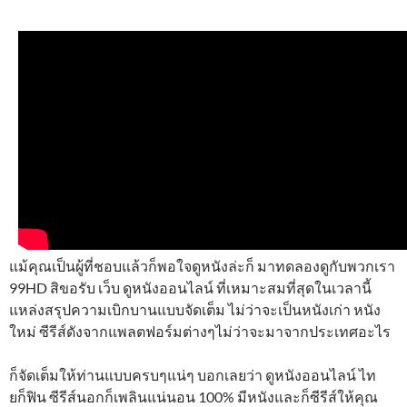
แม้คุณเป็นผู้ที่ชอบแล้วก็พอใจดูหนังล่ะก็ มาทดลองดูกับพวกเรา
99HD สิขอรับ เว็บ ดูหนังออนไลน์ ที่เหมาะสมที่สุดในเวลานี้
แหล่งสรุปความเบิกบานแบบจัดเต็ม ไม่ว่าจะเป็นหนังเก่า หนัง
ใหม่ ซีรีส์ดังจากแพลตฟอร์มต่างๆไม่ว่าจะมาจากประเทศอะไร
ก็จัดเต็มให้ท่านแบบครบๆแน่ๆ บอกเลยว่า ดูหนังออนไลน์ ไท
ยก็ฟิน ซีรีส์นอกก็เพลินแน่นอน 100% มีหนังและก็ซีรีส์ให้คุณ