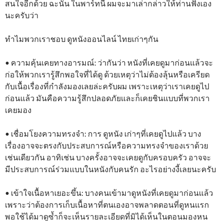
สนใจอีกด้วย ฉะนั้น ในพาร์ทนี้ ผมจะมาเล่ากล่าวให้ท่านฟังเอง
นะครับว่า
ทำไมพวกเราชอบ ดูหนังออนไลน์ ไทยเก่าๆกัน
• ความคุ้นเคยทางอารมณ์: ว่ากันว่า หนังที่เคยดูมาก่อนแล้วจะ
ก่อให้พวกเรารู้สึกพอใจที่ได้ดู ด้วยเหตุว่าไม่ต้องลุ้นหรือเครียด
กับเนื้อเรื่องที่กำลังมองเลยล่ะครับผม เพราะเหตุว่าเราเคยดูไป
ก่อนแล้ว มันคือความรู้สึกปลอดภัยและก็เคยชินแบบที่พวกเรา
เคยมอง
• เชื่อมโยงความทรงจำ: การ ดูหนัง เก่าๆที่เคยดูไปแล้ว บาง
เรื่องอาจจะตรงกับประสบการณ์หรือความทรงจำของเราด้วย
เช่นเดียวกัน อาทิเช่น บางครั้งอาจจะเคยดูกับครอบครัว อาจจะ
มีประสบการณ์ร่วมแบบในหนังกับคนรัก อะไรอย่างงี้เลยนะครับ
• เข้าใจเนื้อหาเยอะขึ้น: บางคนเข้ามาดูหนังที่เคยดูมาก่อนแล้ว
เพราะว่าต้องการเก็บเนื้อหาที่ตนเองอาจพลาดตอนที่ดูหนแรก
พอใช้ได้มาดูซ้ำก็จะเห็นรายละเอียดที่มิได้เห็นในตอนมองหน