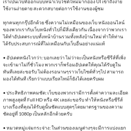
เราเป็นเว็บที่ออกแบบหน้าเว็บไซต์ใหม่มากอ่อง UI เข้าถึงง่าย
ใช้งานง่ายดาย สะดวกสบายต่อการใช้งานของผู้ชม
ทุกคนทุกกรุ๊ปอีกด้วย ซึ่งความไม่เหมือนของเว็บ หนังออนไลน์
ของพวกเรากับเว็บหนังทั่วไปก็มีสิ่งเดียวกัน เนื่องจากว่าพวกเรา
ได้ทำอัปเดตระบบทั้งหน้าบ้านรวมทั้งหลังบ้านใหม่ ทำให้ท่าน
ได้รับประสบการณ์ที่ไม่เหมือนกับเว็บอื่นอย่างแน่แท้
• อัปเดตหนังไวกว่า: บอกเลยว่า ไม่ว่าจะเป็นหนังหรือซีรีส์ที่เพิ่ง
จะเข้ามาไม่กี่ชั่วโมง พวกเราก็พร้อมอัปเดตให้คุณได้รับดูใน
ทันทีเลยล่ะขอรับ ไม่ต้องรอนานๆราวเว็บไซต์ทั่วๆไป สามารถ
มองได้ทันที เรียกว่าแบบเรียลไทม์ก็ยังได้เลยครับผม
• ประสิทธิภาพคมชัด: เว็บของพวกเรามีการตั้งค่าความละเอียด
ภาพสูงสุดที่ Full HD หรือ 4K เลยล่ะขอรับ ทำให้หนังหรือซีรีส์
บางเรื่องที่คุณได้รับดูนั้นชัดแบบสุดๆโดยมาตรฐานของความ
ชัดอยู่ที่ 1080p เป็นหลักอีกด้วยครับ
• หมวดหมู่แจ่มกระจ่าง: ในส่วนของเมนูต่างๆจะมีการแบ่งแยก