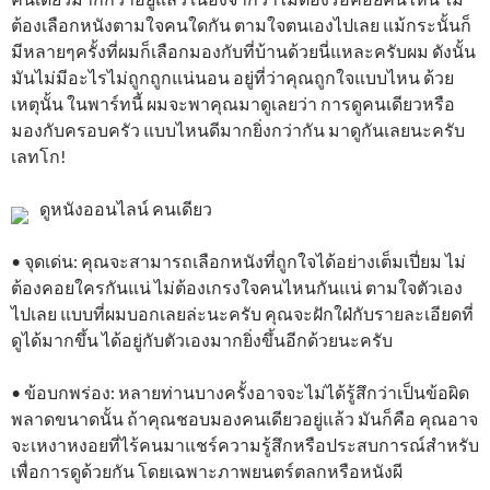
ต้องเลือกหนังตามใจคนใดกัน ตามใจตนเองไปเลย แม้กระนั้นก็
มีหลายๆครั้งที่ผมก็เลือกมองกับที่บ้านด้วยนี่แหละครับผม ดังนั้น
มันไม่มีอะไรไม่ถูกถูกแน่นอน อยู่ที่ว่าคุณถูกใจแบบไหน ด้วย
เหตุนั้น ในพาร์ทนี้ ผมจะพาคุณมาดูเลยว่า การดูคนเดียวหรือ
มองกับครอบครัว แบบไหนดีมากยิ่งกว่ากัน มาดูกันเลยนะครับ
เลทโก!
ดูหนังออนไลน์ คนเดียว
• จุดเด่น: คุณจะสามารถเลือกหนังที่ถูกใจได้อย่างเต็มเปี่ยม ไม่
ต้องคอยใครกันแน่ ไม่ต้องเกรงใจคนไหนกันแน่ ตามใจตัวเอง
ไปเลย แบบที่ผมบอกเลยล่ะนะครับ คุณจะฝักใฝ่กับรายละเอียดที่
ดูได้มากขึ้น ได้อยู่กับตัวเองมากยิ่งขึ้นอีกด้วยนะครับ
• ข้อบกพร่อง: หลายท่านบางครั้งอาจจะไม่ได้รู้สึกว่าเป็นข้อผิด
พลาดขนาดนั้น ถ้าคุณชอบมองคนเดียวอยู่แล้ว มันก็คือ คุณอาจ
จะเหงาหงอยที่ไร้คนมาแชร์ความรู้สึกหรือประสบการณ์สำหรับ
เพื่อการดูด้วยกัน โดยเฉพาะภาพยนตร์ตลกหรือหนังผี