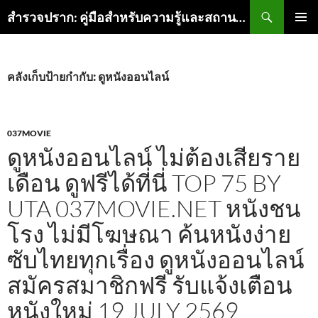
ค้นหา
สำรวจปราก: คู่มือสำหรับความรู้และสถานที่สุดเจิดในเมือง
ข้าม
เมนูหลัก
ไป
ยัง
เนื้อหา
คลังเก็บป้ายกำกับ: ดูหนังออนไลน์
037MOVIE
ดูหนังออนไลน์ ไม่ต้องเสียราย
เดือน ดูฟรีได้ที่นี่ TOP 75 BY
UTA 037MOVIE.NET หนังชน
โรง ไม่มีโฆษณา ค้นหนังง่าย
ซับไทยทุกเรื่อง ดูหนังออนไลน์
สมัครสมาชิกฟรี รับแจ้งเตือน
หนังใหม่ 19 JULY 2569