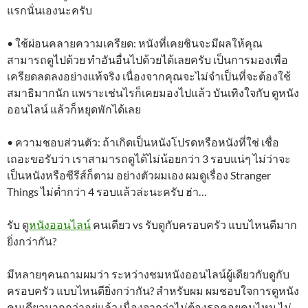
แรกนั่นเองนะครับ
• ใช้ผ่อนคลายความเครียด: หนังที่เคยชินจะมีผลให้คุณ
สามารถดูไปด้วย ทำอันอื่นไปด้วยได้เลยครับ เป็นการมองเพื่อ
เครียดลดลงอย่างแท้จริง เนื่องจากคุณจะไม่จำเป็นที่จะต้องใช้
สมาธิมากนัก แพราะเช่นไรก็เคยมองไปแล้ว บันเทิงใจกับ ดูหนัง
ออนไลน์ แล้วก็หยุดพักได้เลย
• ความชอบส่วนตัว: ถ้าเกิดเป็นหนังโปรดหรือหนังที่ใช่ เชื่อ
เถอะขอรับว่า เราสามารถดูได้ไม่น้อยกว่า 3 รอบแน่ๆ ไม่ว่าจะ
เป็นหนังหรือซีรีส์ก็ตาม อย่างตัวผมเอง ผมดูเรื่อง Stranger
Things ไม่ต่ำกว่า 4 รอบแล้วล่ะนะครับ ฮ่า…
รับ ดู
หนังออนไลน์
คนเดียว vs รับดูกับครอบครัว แบบไหนดีมาก
ยิ่งกว่ากัน?
มีหลายๆคนถามผมว่า ระหว่างชมหนังออนไลน์ผู้เดียวกับดูกับ
ครอบครัว แบบไหนดียิ่งกว่ากัน? สำหรับผม ผมชอบใจการดูหนัง
คนเดียวมากกว่าอยู่แล้ว เนื่องจากว่าไม่ต้องรอคอยคนไหน ไม่