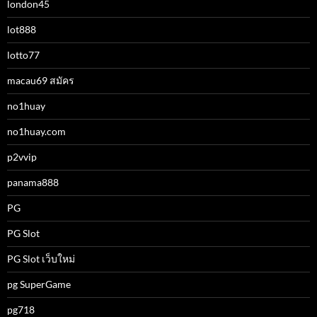
london45
lot888
lotto77
macau69 สมัคร
no1huay
no1huay.com
p2vvip
panama888
PG
PG Slot
PG Slot เว็บใหม่
pg SuperGame
pg718