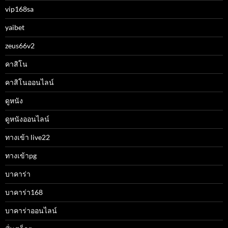
vip168sa
yaibet
zeus66v2
คาสิโน
คาสิโนออนไลน์
ดูหนัง
ดูหนังออนไลน์
ทางเข้า live22
ทางเข้าpg
บาคาร่า
บาคาร่า168
บาคาร่าออนไลน์