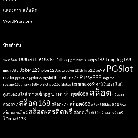
แสดงความเห็นฟีด
WordPress.org
ป้ายกำกับ
918Kiss
188betth
hengjing168
fullslotpg
happy168
168สล็อต
funny18
PGSlot
Joker123
jinda888
joker123auto
live22
pg99
Joker123th
Pussy888
pgslotth
PunPro777
PG Slot
pgslot77
pgslot99
sagame
temmax69
คาสิโนออนไลน์
sagame168th
sexy168vip
Slot
slot168
Slotxo
สล็อต
บาคาร่า
ทางเข้าpg
พุซซี่888
ดูหนังออนไลน์
สล็อต66
สล็อต168
สล็อต888
สล็อต99
สล็อต777
สล็อตxo
สล็อต918kiss
สล็อตเครดิตฟรี
สล็อตเว็บตรง
สล็อตออนไลน์
สล็อตเเครดิตฟรี
โจ๊กเกอร์123