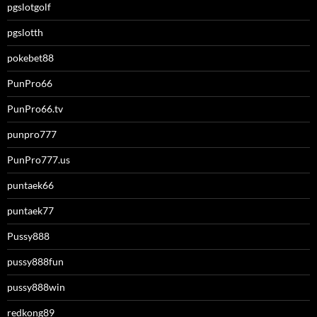
pgslotgolf
pgslotth
pokebet88
PunPro66
PunPro66.tv
punpro777
PunPro777.us
puntaek66
puntaek77
Pussy888
pussy888fun
pussy888win
redkong89