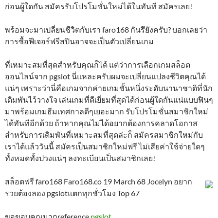
ก่อนผู้ใดกัน สมัครรับโปรโมชั่นใหม่ได้ในทันที สมัครเลย!
พร้อมจะมาเปลี่ยนชีวิตกับเรา faro168 กันรึยังครับ? บอกเลยว่า
การซื้อฟีเจอร์ฟรีสปินอาจจะเป็นตัวเปลี่ยนเกม
ที่เหมาะสมที่สุดสำหรับคุณก็ได้ แต่ว่าการเลือกเกมสล็อต
ออนไลน์จาก pgslot นี่แหละครับผมจะเปลี่ยนแปลงชีวิตคุณได้
แน่ๆ เพราะว่านี่คือเกมจากค่ายเกมชั้นหนึ่งระดับนานาชาติที่นัก
เดิมพันไว้วางใจ เล่นเกมที่ดีเยี่ยมที่สุดได้ก่อนผู้ใดกันแน่แบบฟินๆ
มาพร้อมเกมธีมเทศกาลดีๆเยอะมาก รับโปรโมชั่นสมาชิกใหม่
ได้ทันทีอีกด้วย ถ้าหากคุณไม่ได้อยากต้องการคลาดโอกาส
สำหรับการเดิมพันที่เหมาะสมที่สุดล่ะก็ สมัครสมาชิกใหม่กับ
เราได้แล้ววันนี้ สมัครเป็นสมาชิกใหม่ฟรี ไม่เสียค่าใช้จ่ายใดๆ
ทั้งหมดทั้งปวงแน่ๆ ลงทะเบียนเป็นสมาชิกเลย!
สล็อตฟรี faro168 Faro168.co 19 March 68 Jocelyn อยาก
รวยต้องลอง pgslotแตกทุกชั่วโมง Top 67
ขอขอบคุณมากreference
pgslot