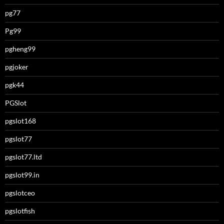
pg77
Pg99
pgheng99
pgjoker
pgk44
PGSlot
pgslot168
pgslot77
pgslot77.ltd
pgslot99.in
pgslotceo
pgslotfish