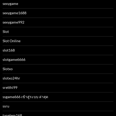
sexygame
sexygame1688
sexygame992
Slot
Slot Online
slot168
slotgame6666
Slotxo
slotxo24hr
sretthi99
ssgame666 เข้าสู่ระบบ ล่าสุด
ssru
tangtem168