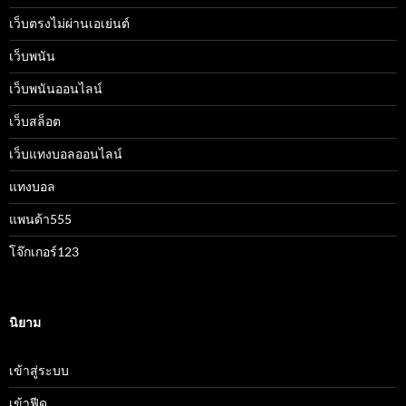
เว็บตรงไม่ผ่านเอเย่นต์
เว็บพนัน
เว็บพนันออนไลน์
เว็บสล็อต
เว็บแทงบอลออนไลน์
แทงบอล
แพนด้า555
โจ๊กเกอร์123
นิยาม
เข้าสู่ระบบ
เข้าฟีด