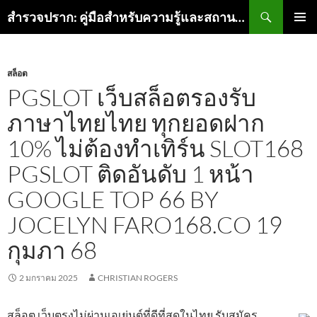
ค้นหา
สำรวจปราก: คู่มือสำหรับความรู้และสถานที่สุดเจิดในเมือง
ข้าม
เมนูหลัก
ไป
ยัง
เนื้อหา
สล็อต
PGSLOT เว็บสล็อตรองรับ
ภาษาไทยไทย ทุกยอดฝาก
10% ไม่ต้องทำเทิร์น SLOT168
PGSLOT ติดอันดับ 1 หน้า
GOOGLE TOP 66 BY
JOCELYN FARO168.CO 19
กุมภา 68
2 มกราคม 2025
CHRISTIAN ROGERS
สล็อต เว็บตรงไม่ผ่านเอเย่นต์ที่ดีที่สุดในไทย รับสมัคร