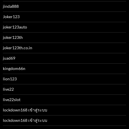
jinda888
Joker123
joker123auto
joker123th
joker123th.co.in
juad69
kingdom66n
lion123
live22
live22slot
lockdown168 เข้าสู่ระบบ
lockdown168 เข้าสู่ระบบ