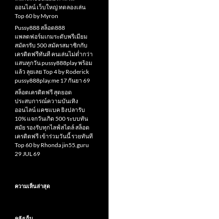
ออนไลน์ เว็บใหญ่ ทดลองเล่น
Top 60 by Myron
Pussy888 สล็อต888
แพลตฟอร์มเกมระดับพรีเมียม
สมัครรับ 500 สมัครสมาชิกกับ
เครดิตฟรีทันที คนเล่นไม่ต่ำกว่า
แสนทุกวัน pussy888play พร้อม
แล้ว ลุยเลย Top 4 by Roderick
pussy888play.me 17 กันยา 69
สล็อตเครดิตฟรี สุดยอด
ประสบการณ์ความบันเทิง
ออนไลน์ แคชแบค ยิงปลารับ
10% แจกวันเกิด 500 ระบบทัน
สมัย รองรับทุกไลฟ์สไตล์ สล็อต
เครดิตฟรี เข้าร่วมวันนี้ รวยทันที
Top 60 by Rhonda jin55.guru
29 JUL 69
ความเห็นล่าสุด
คลังเก็บ