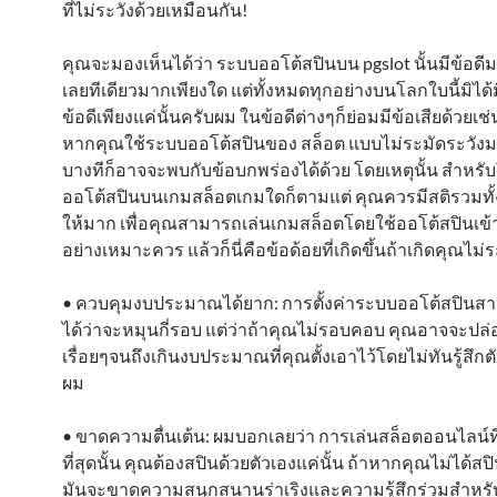
ที่ไม่ระวังด้วยเหมือนกัน!
คุณจะมองเห็นได้ว่า ระบบออโต้สปินบน pgslot นั้นมีข้อดี
เลยทีเดียวมากเพียงใด แต่ทั้งหมดทุกอย่างบนโลกใบนี้มิได้ม
ข้อดีเพียงแค่นั้นครับผม ในข้อดีต่างๆก็ย่อมมีข้อเสียด้วยเช่
หากคุณใช้ระบบออโต้สปินของ สล็อต แบบไม่ระมัดระวังม
บางทีก็อาจจะพบกับข้อบกพร่องได้ด้วย โดยเหตุนั้น สำหรั
ออโต้สปินบนเกมสล็อตเกมใดก็ตามแต่ คุณควรมีสติรวมทั้
ให้มาก เพื่อคุณสามารถเล่นเกมสล็อตโดยใช้ออโต้สปินเข้า
อย่างเหมาะควร แล้วก็นี่คือข้อด้อยที่เกิดขึ้นถ้าเกิดคุณไม่ร
• ควบคุมงบประมาณได้ยาก: การตั้งค่าระบบออโต้สปินสาม
ได้ว่าจะหมุนกี่รอบ แต่ว่าถ้าคุณไม่รอบคอบ คุณอาจจะปล่
เรื่อยๆจนถึงเกินงบประมาณที่คุณตั้งเอาไว้โดยไม่ทันรู้สึกต
ผม
• ขาดความตื่นเต้น: ผมบอกเลยว่า การเล่นสล็อตออนไลน์ท
ที่สุดนั้น คุณต้องสปินด้วยตัวเองแค่นั้น ถ้าหากคุณไม่ได้สป
มันจะขาดความสนุกสนานร่าเริงและความรู้สึกร่วมสำหรั