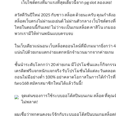
เว็บไซต์ตรงที่มาแรงที่สุดเดี๋ยวนี้จาก pg slot ลองเลย!
สวัสดีวันปีใหม่ 2025 กับชาว สล็อต ด้วยนะครับ คุณกำลังอย
สล็อตเว็บตรงไม่ผ่านเอเย่นต์ ไม่ผ่านตัวกลาง เว็บไซต์ตรงที่ด
ไทยในตอนนี้กันเลย! ไม่ว่าจะเป็นเกมสล็อต คาสิโน เกมออ
พวกเรามีให้ท่านพนันแบบครบจบ
ในเว็บเดียวแน่นอน เว็บสล็อตออนไลน์ที่มีเกมมากยิ่งกว่า 4
แน่นไปด้วยเกมแตกง่ายแตกหนักจำนวนมากจากค่ายเกม
ชั้นนำระดับโลกกว่า 20 ค่ายเกม มีโปรโมชั่นและก็กิจกรร
เครดิตฟรีแจกหนักแจกจริง รับโปรโมชั่นได้แต่ละวันตลอด 
ถอนไม่มีอย่างต่ำ 100% อย่าคลาดโอกาสในการได้กำไรที่ย
faro168 สมัครสมาชิกใหม่ได้แล้ววันนี้!
จุดเด่นของการใช้ระบบออโต้สปินบนเกม สล็อต ที่คุณจ
ไม่พลาด!
ผมเชื่อว่าทุกคนคงจะรู้จักกับระบบออโต้สปินบนเกมสล็อต