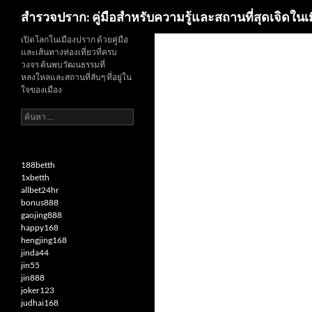
ค้นหา
สำรวจปราก: คู่มือสำหรับความรู้และสถานที่สุดเจิดในเ
เปิดโลกในเมืองปราก ด้วยคู่มือ
และเส้นทางท่องเที่ยวที่ครบ
วงจร ค้นพบวัฒนธรรมที่
หลงใหลและสถานที่ลับๆ ที่อยู่ใน
ใจของเมือง
ค้นหา
สำหรับ:
188betth
1xbetth
allbet24hr
bonus888
gaojing888
happy168
hengjing168
jinda44
jin55
jin888
joker123
judhai168