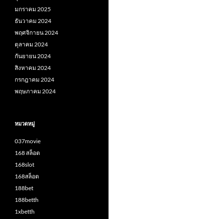
มกราคม 2025
ธันวาคม 2024
พฤศจิกายน 2024
ตุลาคม 2024
กันยายน 2024
สิงหาคม 2024
กรกฎาคม 2024
พฤษภาคม 2024
หมวดหมู่
037movie
168 สล็อต
168slot
168สล็อต
188bet
188betth
1xbetth