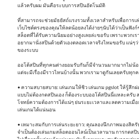
แล้วครับผม มันคือระบบการสปินอัตโนมัติ
ที่สามารถจะช่วยมัธยัสถ์แรงรวมทั้งเวลาสำหรับเพื่อการเ
เว็บไซต์ตรงของคุณให้ลดน้อยลงได้ง่ายๆนับได้ว่าเป็นฟังก
สล็อตที่ได้รับความนิยมอย่างสูงเลยล่ะขอรับ เพราะพวกเ
อยากมานั่งสปินด้วยตัวเองตลอดเวลาจริงไหมขอรับ แน่ๆว่า
ของระบบ
ออโต้สปินที่ทุกคนต่างยอมรับกันก็มีจำนวนมากมากไม่น้อ
แต่จะมีเรื่องมีราวไหนบ้างนั้น พวกเรามาดูกันเลยครับทุก
• ความสบายสบาย: เล่นเกมให้ชิว เล่นเกม pgslot ให้รู้สึก
แบบไม่ต้องกดสปินเอง ก็ต้องระบบออโต้สปินนี่แหละครั
โจทย์ความต้องการได้แน่ๆ ย่นระยะเวลาและลดความเมื่
เล่นเกมได้แน่นอน
• เหมาะสมกับการเล่นระยะยาว: คุณลองนึกภาพมองสิครับ 
จำเป็นต้องเล่นเกมสล็อตออนไลน์เป็นเวลานาน การกดสปิน