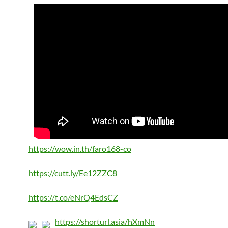
https://wow.in.th/faro168-co
https://cutt.ly/Ee12ZZC8
https://t.co/eNrQ4EdsCZ
https://shorturl.asia/hXmNn