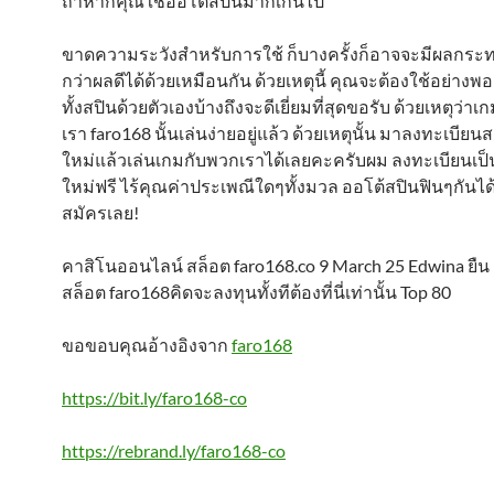
ถ้าหากคุณใช้ออโต้สปินมากเกินไป
ขาดความระวังสำหรับการใช้ ก็บางครั้งก็อาจจะมีผลกระท
กว่าผลดีได้ด้วยเหมือนกัน ด้วยเหตุนี้ คุณจะต้องใช้อย่างพ
ทั้งสปินด้วยตัวเองบ้างถึงจะดีเยี่ยมที่สุดขอรับ ด้วยเหตุว่
เรา faro168 นั้นเล่นง่ายอยู่แล้ว ด้วยเหตุนั้น มาลงทะเบีย
ใหม่แล้วเล่นเกมกับพวกเราได้เลยคะครับผม ลงทะเบียนเป
ใหม่ฟรี ไร้คุณค่าประเพณีใดๆทั้งมวล ออโต้สปินฟินๆกันได
สมัครเลย!
คาสิโนออนไลน์ สล็อต faro168.co 9 March 25 Edwina ยืน 1
สล็อต faro168คิดจะลงทุนทั้งทีต้องที่นี่เท่านั้น Top 80
ขอขอบคุณอ้างอิงจาก
faro168
https://bit.ly/faro168-co
https://rebrand.ly/faro168-co