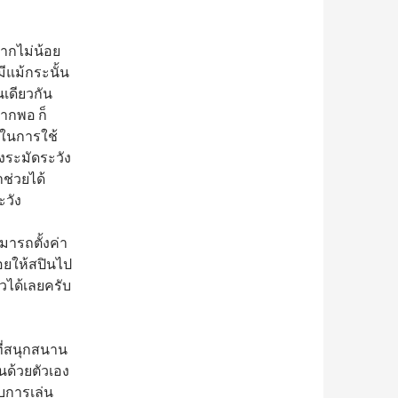
มากไม่น้อย
ีแม้กระนั้น
นเดียวกัน
ากพอ ก็
บในการใช้
งระมัดระวัง
ช่วยได้
ะวัง
ารถตั้งค่า
อยให้สปินไป
ัวได้เลยครับ
ี่สนุกสนาน
ินด้วยตัวเอง
บการเล่น