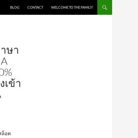
ข้ามไปยังเนื้อหา
BLOG
CONTACT
WELCOME TO THE FAMILY!
ภาษา
NA
10%
งเข้า
น
สล็อต