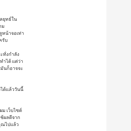
ลยุทธ์ใน
ตาม
ูหน้าจอเท่า
ครับ
ทั่งกำลัง
ำได้ แต่ว่า
งมันก็อาจจะ
้แล้ววันนี้
ผม เว็บไซต์
รใช้ผลดีจาก
คุณไปแล้ว