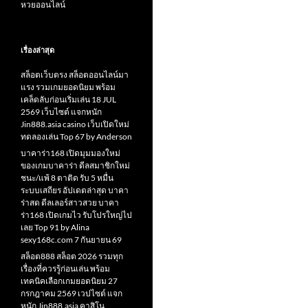
หวยออนไลน์
เรื่องล่าสุด
สล็อตเว็บตรง สล็อตออนไลน์มา
แรง รวมเกมยอดนิยม พร้อม
เคล็ดลับก่อนเริ่มเล่น 18 JUL
2569 เว็บไซต์ แจกหนัก
Jin888.asia casino เว็บเปิดใหม่
ทดลองเล่น Top 67 by Anderson
บาคาร่า168 เปิดมุมมองใหม่
ของเกมบาคาร่า ดีลสมาชิกใหม่
ชนะ/แพ้ 8 ตาติด รับ 5 หมื่น
ระบบเสถียร อัปเดตล่าสุด บาคา
ร่าสด ดีลเลอร์สาวสวย บาคา
ร่า168 เปิดเกมไว รับโปรใหญ่ไป
เลย Top 91 by Alina
sexy168c.com 7 กันยายน 69
สล็อต888 สล็อต 2026 รวมทุก
เรื่องที่ควรรู้ก่อนเล่น พร้อม
เทคนิคเลือกเกมยอดนิยม 27
กรกฎาคม 2569 เวปไซต์ แจก
หนัก Jin888.asia คาสิโน