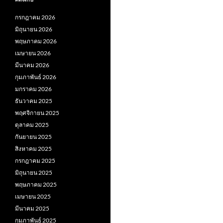
กรกฎาคม 2026
มิถุนายน 2026
พฤษภาคม 2026
เมษายน 2026
มีนาคม 2026
กุมภาพันธ์ 2026
มกราคม 2026
ธันวาคม 2025
พฤศจิกายน 2025
ตุลาคม 2025
กันยายน 2025
สิงหาคม 2025
กรกฎาคม 2025
มิถุนายน 2025
พฤษภาคม 2025
เมษายน 2025
มีนาคม 2025
กุมภาพันธ์ 2025