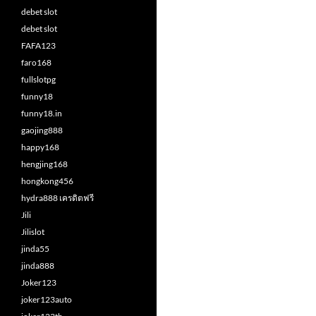
debet slot
debet slot
FAFA123
faro168
fullslotpg
funny18
funny18.in
gaojing888
happy168
hengjing168
hongkong456
hydra888 เครดิตฟรี
Jili
Jilislot
jinda55
jinda888
Joker123
joker123auto