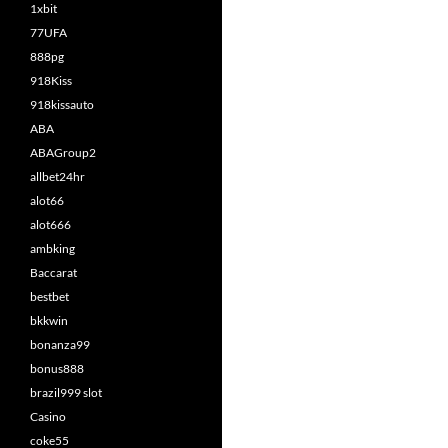
1xbit
77UFA
888pg
918Kiss
918kissauto
ABA
ABAGroup2
allbet24hr
alot66
alot666
ambking
Baccarat
bestbet
bkkwin
bonanza99
bonus888
brazil999 slot
Casino
coke55