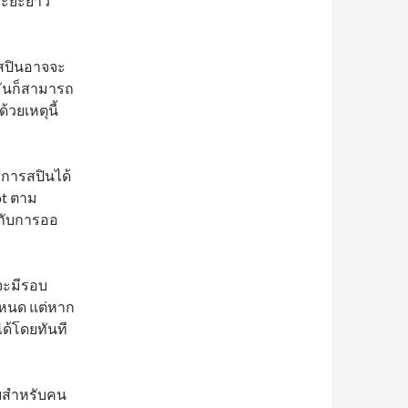
นระยะยาว
้สปินอาจจะ
มันก็สามารถ
้วยเหตุนี้
าการสปินได้
ot ตาม
สมกับการออ
จะมีรอบ
ำหนด แต่หาก
ด้โดยทันที
สียสำหรับคน