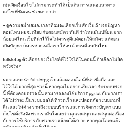
เช่น ผิดเงื่อนไข ไม่สามารถทำได้ เป็นต้น การเสนอแนวทาง
แก้ไข ที่ชัดเจน ช่วยมากกว่า
• ดูความสม่ำเสมอ: เวลาที่ผมจะเลือกเว็บ สักเว็บ ถ้าเจอปัญหา
ตอนไหน ผมจะเทียบ กับตอนสมัคร ทันที ว่าโทนมันเปลี่ยน มาก
น้อยแค่ไหน เว็บที่น่าไว้ใจ ไม่ควรดูดีแค่ตอนให้สมัคร แต่ตอน
เกิดปัญหา ก็ควรช่วยเหลือเรา ให้จบ ด้วยเหมือนกันไหม
fullslotpg ตัวเลือกของเว็บไซต์ที่ไว้ใจได้ในตอนนี้ ถ้าเลือกไม่ผิด
หวังจริง ๆ
ผม ขอแนะนำ fullslotpg เว็บสล็อตออนไลน์ที่น่าเชื่อถือ และ
ไว้ใจได้ มากที่สุด ช่วงนี้ หากคุณไม่อยากเสียเวลา กับระบบพวก
นี้ ที่ต้องคอยตรวจ นั้น สามารถลองใช้บริการ pgslot กับพวกเรา
ได้ ไม่ว่าจะเป็นระบบออโต้ ที่รวดเร็ว และปลอดภัย ระบบเกมที่
ลื่น และไม่ค้าง รวมถึงระบบบริการและการจัดการปัญหา แบบ
เว็บไซต์จริงจัง พวกเรามั่นใจเลยว่า คุณจะสนุก และสนุกต่อเนื่อง
กับการใช้บริการ กับพวกเรา สล็อต ได้สบาย หากคุณโอเคแล้ว