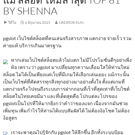
BY SHENNA
วีดีโอ
6 มิถุนายน 2025
CREATOR KUN
pgslot เว็บไซต์สล็อตที่คนเล่นจริงสารภาพ แตกง่าย จ่ายเร็ว รวม
ค่ายแท้ บริการเกินมาตรฐาน
หากเล่นเว็บไซต์สล็อตแล้วไม่แตก ไม่มีโปรโมชั่นดีๆอย่าเพิ่ง
ท้อ เพราะว่า pgslot มาเปลี่ยนทุกความเลื่อมใสให้ท่านใหม่
สล็อต ไม่ได้เป็นเพียงแค่เว็บที่มีเกมให้เลือกเล่นเยอะ แม้กระนั้น
เป็นเว็บไซต์ที่คัดสรรทุกสิ่งทุกอย่างมาอย่างตั้งใจ ตั้งแต่เกมที่
แตกง่ายจริง ไปจนถึงระบบการฝากถอนที่เร็วที่สุดเท่าที่เว็บไซต์
สล็อตในไทยเคยมีมา และที่เด็ดสุดคือ โปรแต่ละโปรของ
pgslotเป็นโปรที่ให้มากยิ่งกว่าคำว่าของแจก เนื่องจากมันช่วย
เพิ่มทุน เพิ่มกำไรให้ท่านได้แบบสัมผัสได้ ไม่ต้องง้อโชค ไม่ต้อง
ง้อสูตร
เราจะพาคุณไปรู้จักกับ pgslot ให้ลึกขึ้น อีกทั้งระบบป้อม