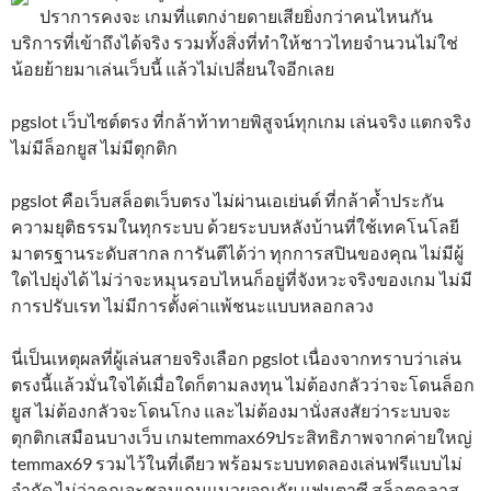
ปราการคงจะ เกมที่แตกง่ายดายเสียยิ่งกว่าคนไหนกัน
บริการที่เข้าถึงได้จริง รวมทั้งสิ่งที่ทำให้ชาวไทยจำนวนไม่ใช่
น้อยย้ายมาเล่นเว็บนี้ แล้วไม่เปลี่ยนใจอีกเลย
pgslot เว็บไซต์ตรง ที่กล้าท้าทายพิสูจน์ทุกเกม เล่นจริง แตกจริง
ไม่มีล็อกยูส ไม่มีตุกติก
pgslot คือเว็บสล็อตเว็บตรง ไม่ผ่านเอเย่นต์ ที่กล้าค้ำประกัน
ความยุติธรรมในทุกระบบ ด้วยระบบหลังบ้านที่ใช้เทคโนโลยี
มาตรฐานระดับสากล การันตีได้ว่า ทุกการสปินของคุณ ไม่มีผู้
ใดไปยุ่งได้ ไม่ว่าจะหมุนรอบไหนก็อยู่ที่จังหวะจริงของเกม ไม่มี
การปรับเรท ไม่มีการตั้งค่าแพ้ชนะแบบหลอกลวง
นี่เป็นเหตุผลที่ผู้เล่นสายจริงเลือก pgslot เนื่องจากทราบว่าเล่น
ตรงนี้แล้วมั่นใจได้เมื่อใดก็ตามลงทุน ไม่ต้องกลัวว่าจะโดนล็อก
ยูส ไม่ต้องกลัวจะโดนโกง และไม่ต้องมานั่งสงสัยว่าระบบจะ
ตุกติกเสมือนบางเว็บ เกมtemmax69ประสิทธิภาพจากค่ายใหญ่
temmax69 รวมไว้ในที่เดียว พร้อมระบบทดลองเล่นฟรีแบบไม่
จำกัด ไม่ว่าคุณจะชอบเกมแนวผจญภัย แฟนตาซี สล็อตคลาส