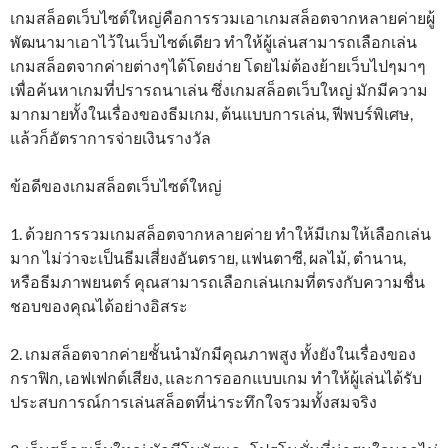
เกมสล็อตเว็บไซต์ใหญ่คือการรวมเอาเกมสล็อตจากหลายค่ายผู้
พัฒนามาเอาไว้ในเว็บไซต์เดียว ทำให้ผู้เล่นสามารถเลือกเล่น
เกมสล็อตจากค่ายต่างๆได้โดยง่าย โดยไม่ต้องย้ายเว็บไปๆมาๆ
เพื่อค้นหาเกมที่ปรารถนาเล่น ซึ่งเกมสล็อตเว็บใหญ่ มักมีความ
มากมายทั้งในเรื่องของธีมเกม, ต้นแบบการเล่น, ฟีพบร์พิเศษ,
แล้วก็อัตราการจ่ายเงินรางวัล
ข้อดีของเกมสล็อตเว็บไซต์ใหญ่
1. ด้วยการรวมเกมสล็อตจากหลายค่าย ทำให้มีเกมให้เลือกเล่น
มาก ไม่ว่าจะเป็นธีมเสี่ยงอันตราย, แฟนตาซี, ผลไม้, ตำนาน,
หรือธีมภาพยนตร์ คุณสามารถเลือกเล่นเกมที่ตรงกับความชื่น
ชอบของคุณได้อย่างอิสระ
2. เกมสล็อตจากค่ายชั้นนำมักมีคุณภาพสูง ทั้งยังในเรื่องของ
กราฟิก, เอฟเฟกต์เสียง, และการออกแบบเกม ทำให้ผู้เล่นได้รับ
ประสบการณ์การเล่นสล็อตที่น่าระทึกใจรวมทั้งสมจริง