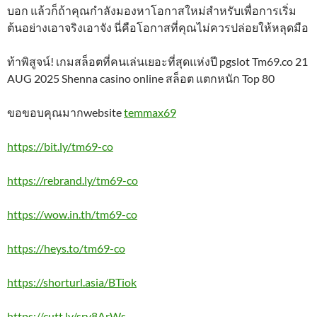
บอก แล้วก็ถ้าคุณกำลังมองหาโอกาสใหม่สำหรับเพื่อการเริ่ม
ต้นอย่างเอาจริงเอาจัง นี่คือโอกาสที่คุณไม่ควรปล่อยให้หลุดมือ
ท้าพิสูจน์! เกมสล็อตที่คนเล่นเยอะที่สุดแห่งปี pgslot Tm69.co 21
AUG 2025 Shenna casino online สล็อต แตกหนัก Top 80
ขอขอบคุณมากwebsite
temmax69
https://bit.ly/tm69-co
https://rebrand.ly/tm69-co
https://wow.in.th/tm69-co
https://heys.to/tm69-co
https://shorturl.asia/BTiok
https://cutt.ly/srv8ArWs