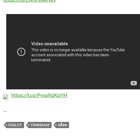
https://t.co/PyxpNzKpYH
…
PGSLOT
TEMMAX69
สล็อต