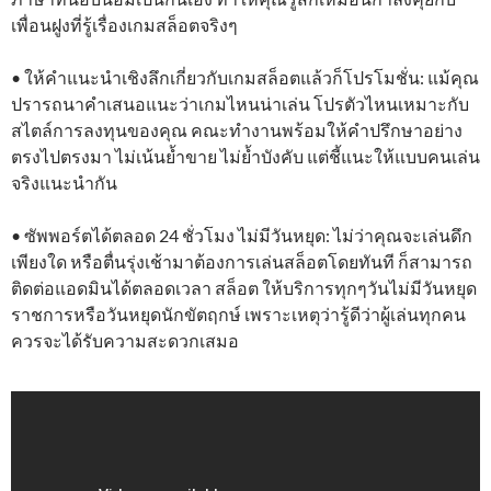
เพื่อนฝูงที่รู้เรื่องเกมสล็อตจริงๆ
• ให้คำแนะนำเชิงลึกเกี่ยวกับเกมสล็อตแล้วก็โปรโมชั่น: แม้คุณ
ปรารถนาคำเสนอแนะว่าเกมไหนน่าเล่น โปรตัวไหนเหมาะกับ
สไตล์การลงทุนของคุณ คณะทำงานพร้อมให้คำปรึกษาอย่าง
ตรงไปตรงมา ไม่เน้นย้ำขาย ไม่ย้ำบังคับ แต่ชี้แนะให้แบบคนเล่น
จริงแนะนำกัน
• ซัพพอร์ตได้ตลอด 24 ชั่วโมง ไม่มีวันหยุด: ไม่ว่าคุณจะเล่นดึก
เพียงใด หรือตื่นรุ่งเช้ามาต้องการเล่นสล็อตโดยทันที ก็สามารถ
ติดต่อแอดมินได้ตลอดเวลา สล็อต ให้บริการทุกๆวันไม่มีวันหยุด
ราชการหรือวันหยุดนักขัตฤกษ์ เพราะเหตุว่ารู้ดีว่าผู้เล่นทุกคน
ควรจะได้รับความสะดวกเสมอ