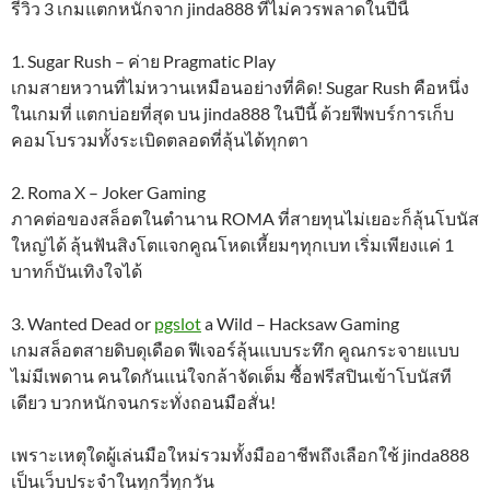
รีวิว 3 เกมแตกหนักจาก jinda888 ที่ไม่ควรพลาดในปีนี้
1. Sugar Rush – ค่าย Pragmatic Play
เกมสายหวานที่ไม่หวานเหมือนอย่างที่คิด! Sugar Rush คือหนึ่ง
ในเกมที่ แตกบ่อยที่สุด บน jinda888 ในปีนี้ ด้วยฟีพบร์การเก็บ
คอมโบรวมทั้งระเบิดตลอดที่ลุ้นได้ทุกตา
2. Roma X – Joker Gaming
ภาคต่อของสล็อตในตำนาน ROMA ที่สายทุนไม่เยอะก็ลุ้นโบนัส
ใหญ่ได้ ลุ้นฟันสิงโตแจกคูณโหดเหี้ยมๆทุกเบท เริ่มเพียงแค่ 1
บาทก็บันเทิงใจได้
3. Wanted Dead or
pgslot
a Wild – Hacksaw Gaming
เกมสล็อตสายดิบดุเดือด ฟีเจอร์ลุ้นแบบระทึก คูณกระจายแบบ
ไม่มีเพดาน คนใดกันแน่ใจกล้าจัดเต็ม ซื้อฟรีสปินเข้าโบนัสที
เดียว บวกหนักจนกระทั่งถอนมือสั่น!
เพราะเหตุใดผู้เล่นมือใหม่รวมทั้งมืออาชีพถึงเลือกใช้ jinda888
เป็นเว็บประจำในทุกวี่ทุกวัน