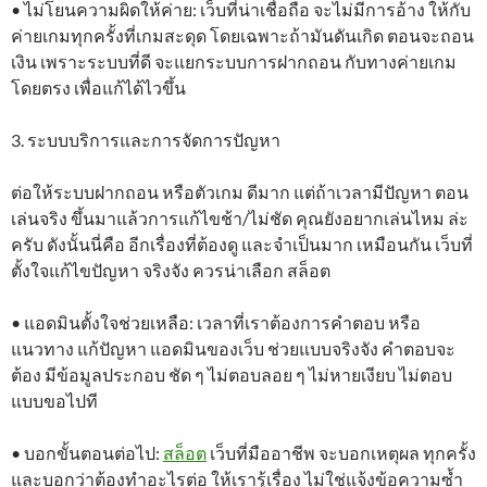
• ไม่โยนความผิดให้ค่าย: เว็บที่น่าเชื่อถือ จะไม่มีการอ้าง ให้กับ
ค่ายเกมทุกครั้งที่เกมสะดุด โดยเฉพาะถ้ามันดันเกิด ตอนจะถอน
เงิน เพราะระบบที่ดี จะแยกระบบการฝากถอน กับทางค่ายเกม
โดยตรง เพื่อแก้ได้ไวขึ้น
3. ระบบบริการและการจัดการปัญหา
ต่อให้ระบบฝากถอน หรือตัวเกม ดีมาก แต่ถ้าเวลามีปัญหา ตอน
เล่นจริง ขึ้นมาแล้วการแก้ไขช้า/ไม่ชัด คุณยังอยากเล่นไหม ล่ะ
ครับ ดังนั้นนี่คือ อีกเรื่องที่ต้องดู และจำเป็นมาก เหมือนกัน เว็บที่
ตั้งใจแก้ไขปัญหา จริงจัง ควรน่าเลือก สล็อต
• แอดมินตั้งใจช่วยเหลือ: เวลาที่เราต้องการคำตอบ หรือ
แนวทาง แก้ปัญหา แอดมินของเว็บ ช่วยแบบจริงจัง คำตอบจะ
ต้อง มีข้อมูลประกอบ ชัด ๆ ไม่ตอบลอย ๆ ไม่หายเงียบ ไม่ตอบ
แบบขอไปที
• บอกขั้นตอนต่อไป:
สล็อต
เว็บที่มืออาชีพ จะบอกเหตุผล ทุกครั้ง
และบอกว่าต้องทำอะไรต่อ ให้เรารู้เรื่อง ไม่ใช่แจ้งข้อความซ้ำ