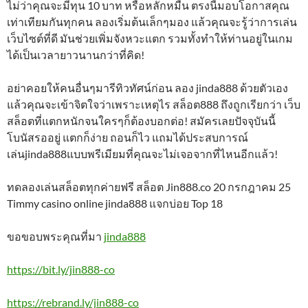
ไม่ว่าคุณจะมีทุน 10 บาท หรือหลักหมื่น ตรงนี้มอบโอกาสคุณ
เท่าเทียมกันทุกคน ลองเริ่มต้นเล็กๆมอง แล้วคุณจะรู้ว่าการเล่น
เว็บไซต์ที่ดี มันช่วยเพิ่มจังหวะแตก รวมทั้งทำให้ท่านอยู่ในเกม
ได้เป็นเวลายาวนานกว่าที่คิด!
อย่าคอยให้คนอื่นๆมารีทิวทัศน์ก่อน ลอง jinda888 ด้วยตัวเอง
แล้วคุณจะเข้าจิตใจว่าเพราะเหตุไร สล็อต888 ถึงถูกเรียกว่า เว็บ
สล็อตที่แตกหนักจนใครๆก็ต้องบอกต่อ! สมัครเลยปัจจุบันนี้
โบนัสรออยู่ แตกก็ง่าย ถอนก็ไว แถมได้ประสบการณ์
เล่นjinda888แบบพรีเมียมที่คุณจะไม่เจอจากที่ไหนอีกแล้ว!
ทดลองเล่นสล็อตทุกค่ายฟรี สล็อต Jin888.co 20 กรกฎาคม 25
Timmy casino online jinda888 แจกบ่อย Top 18
ขอขอบพระคุณที่มา
jinda888
https://bit.ly/jin888-co
https://rebrand.ly/jin888-co