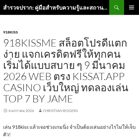
ค้นหา
สำรวจปราก: คู่มือสำหรับความรู้และสถานที่สุดเจิดในเมือง
ข้าม
เมนูหลัก
ไป
ยัง
เนื้อหา
918KISS
918KISSME สล็อตโปรดีแตก
ง่าย แจกเครดิตฟรีให้ทุกคน
เริ่มได้แบบสบาย ๆ 9 มีนาคม
2026 WEB ตรง KISSAT.APP
CASINO เว็บใหญ่ ทดลองเล่น
TOP 7 BY JAME
4 มกราคม 2026
CHRISTIAN ROGERS
เล่น 918kiss แล้วเจอช่วงเกมนิ่ง จำเป็นต้องเล่นอย่างไรไม่ให้เจ็บ
ตัว!