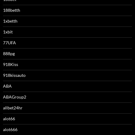
188betth
1xbetth
1xbit
77UFA
888pg
918Kiss
918kissauto
ABA
ABAGroup2
allbet24hr
alot66
alot666