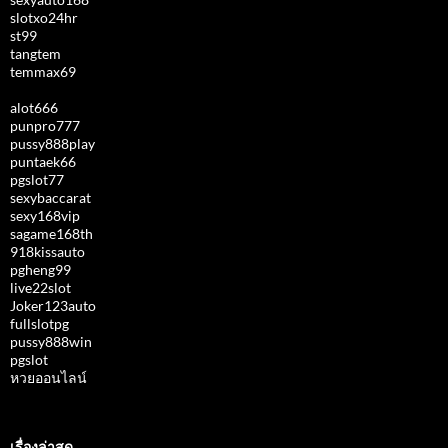
slotxo24hr
st99
tangtem
temmax69
alot666
punpro777
pussy888play
puntaek66
pgslot77
sexybaccarat
sexy168vip
sagame168th
918kissauto
pgheng99
live22slot
Joker123auto
fullslotpg
pussy888win
pgslot
หวยออนไลน์
เรื่องล่าสุด