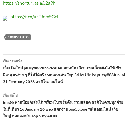
https://shorturl.asia/J2g9h
https://t.co/uzEJnmSGel
918KISSAUTO
เมนู
เรื่องก่อนหน้า
นำทาง
เว็บเปิดใหม่ pussy888fun websiteแจกหนัก เลือกเกมสล็อตยังไงให้เข้า
มือ: สูตรง่าย ๆ ที่ใช้ได้จริง ทดลองเล่น Top 54 by Ulrike pussy888fun.lol
เรื่อง
31 February 2026 คาสิโนออนไลน์
เรื่องต่อไป
Bng55 ฝากน้อยก็เล่นได้ พร้อมโปรเริ่มต้น รวมสล็อต คาสิโนครบทุกค่าย
ในที่เดียว 16 January 26 web แตกง่าย bng55.one พนันออนไลน์ เว็บ
ใหญ่ ทดลองเล่น Top 5 by Alisia