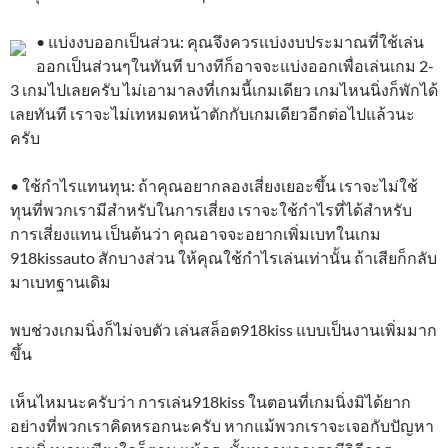
• แบ่งงบออกเป็นส่วน: คุณจึงควรแบ่งงบประมาณที่ใช้เล่น
ออกเป็นส่วนๆในทันที บางทีก็อาจจะแบ่งออกเพื่อเล่นเกม 2-
3 เกมไปเลยครับ ไม่เอามาลงที่เกมนี้เกมเดียว เกมไหนนิ่งก็พักได้
เลยทันที เราจะไม่เทหมดหน้าตักกับเกมเดียวอีกต่อไปแล้วนะ
ครับ
• ใช้กำไรแทนทุน: ถ้าคุณอยากลองเสี่ยงเยอะขึ้น เราจะไม่ใช้
ทุนที่พวกเรามีสำหรับในการเสี่ยง เราจะใช้กำไรที่ได้สำหรับ
การเสี่ยงแทน เป็นต้นว่า คุณอาจจะอยากเพิ่มเบทในเกม
918kissauto สักบางส่วน ให้คุณใช้กำไรเล่นเท่านั้น ถ้าเสียก็กลับ
มาเบทฐานเดิม
พบช่วงเกมนิ่งก็ไม่จบตัว เล่นสล็อต918kiss แบบเป็นงานเพิ่มมาก
ขึ้น
เห็นไหมนะครับว่า การเล่น918kiss ในตอนที่เกมนิ่งมิได้ยาก
อย่างที่พวกเราคิดหรอกนะครับ หากแม้พวกเราจะเจอกับปัญหา