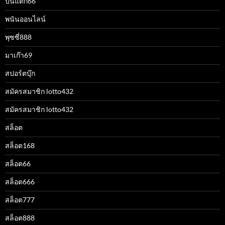
ปั่นแตก66
พนันออนไลน์
พุซซี่888
มาเก๊า69
สปอร์ตบุ๊ก
สมัครสมาชิก lotto432
สมัครสมาชิก lotto432
สล็อต
สล็อต168
สล็อต66
สล็อต666
สล็อต777
สล็อต888