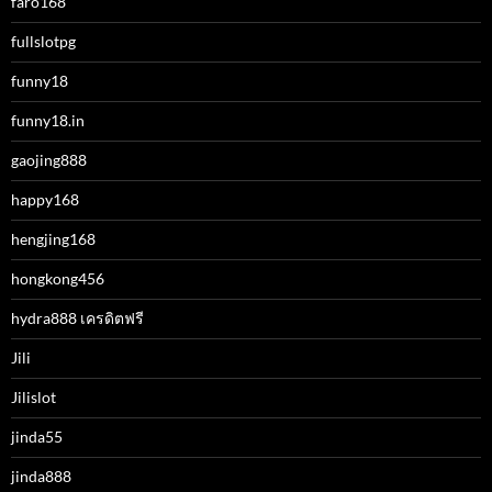
faro168
fullslotpg
funny18
funny18.in
gaojing888
happy168
hengjing168
hongkong456
hydra888 เครดิตฟรี
Jili
Jilislot
jinda55
jinda888