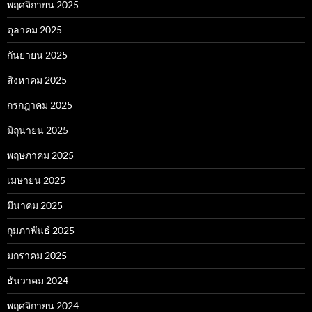
พฤศจิกายน 2025
ตุลาคม 2025
กันยายน 2025
สิงหาคม 2025
กรกฎาคม 2025
มิถุนายน 2025
พฤษภาคม 2025
เมษายน 2025
มีนาคม 2025
กุมภาพันธ์ 2025
มกราคม 2025
ธันวาคม 2024
พฤศจิกายน 2024