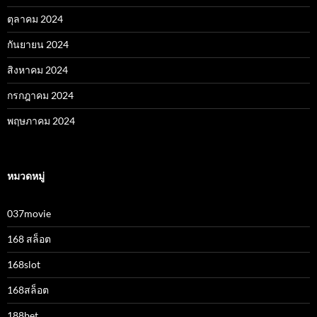
ตุลาคม 2024
กันยายน 2024
สิงหาคม 2024
กรกฎาคม 2024
พฤษภาคม 2024
หมวดหมู่
037movie
168 สล็อต
168slot
168สล็อต
188bet