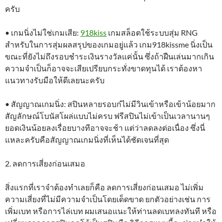
ครับ
• เกมนิ่งไม่ใช่เกมเสีย:
918kiss
เกมสล็อตใช้ระบบสุ่ม RNG
สำหรับในการสุ่มผลสรุปของเกมอยู่แล้ว เกม918kissme นิ่งเป็น
ขณะที่ยังไม่ถึงรอบชำระเงินรางวัลแค่นั้น ซึ่งถ้าฝืนเล่นมากเกิน
ความจำเป็นก็อาจจะเสียเปรียบกระทั่งขาดทุนได้ เราต้องหา
แนวทางรับมือให้ดีเลยนะครับ
• สัญญาณเกมนิ่ง: สปินหลายรอบก๋ไม่มีวินเข้าหรือเข้าน้อยมาก
สัญลักษณ์โบนัสโผล่แบบไม่ครบ ฟรีสปินไม่เข้าเป็นเวลานานๆ
ยอดเงินน้อยลงเรื่อยบางทีอาจจะช้า แต่ว่าลดลงต่อเนื่อง ซึ่งนี่
แหละครับคือสัญญาณเกมนิ่งที่เห็นได้ชัดเจนที่สุด
2. ลดการเสี่ยงก่อนเสมอ
สิ่งแรกที่เราจำต้องทำเลยก็คือ ลดการเสี่ยงก่อนเสมอ ไม่เพิ่ม
ความเสี่ยงที่ไม่มีความจำเป็นโดยเด็ดขาด ยกตัวอย่างเช่น การ
เพิ่มเบท หรือการไล่เบท ผมเสนอแนะให้ท่านลดเบทลงทันที หรือ