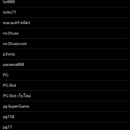
lot888
lotto77
macau69 สมัคร
no1huay
no1huay.com
p2vvip
panama888
PG
PG Slot
PG Slot เว็บใหม่
pg SuperGame
pg718
pg77