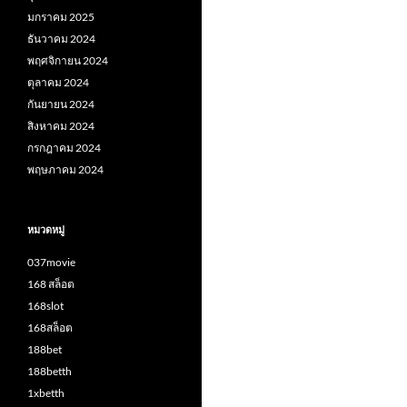
มกราคม 2025
ธันวาคม 2024
พฤศจิกายน 2024
ตุลาคม 2024
กันยายน 2024
สิงหาคม 2024
กรกฎาคม 2024
พฤษภาคม 2024
หมวดหมู่
037movie
168 สล็อต
168slot
168สล็อต
188bet
188betth
1xbetth