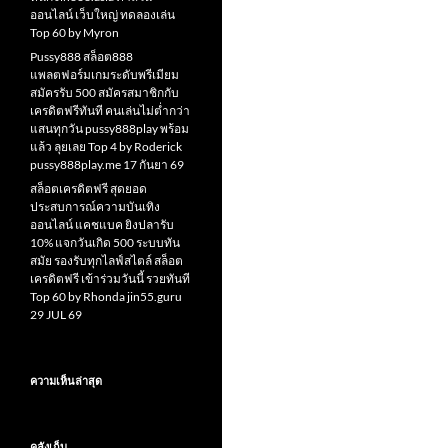
ออนไลน์ เว็บใหญ่ ทดลองเล่น
Top 60 by Myron
Pussy888 สล็อต888
แพลตฟอร์มเกมระดับพรีเมียม
สมัครรับ 500 สมัครสมาชิกกับ
เครดิตฟรีทันที คนเล่นไม่ต่ำกว่า
แสนทุกวัน pussy888play พร้อม
แล้ว ลุยเลย Top 4 by Roderick
pussy888play.me 17 กันยา 69
สล็อตเครดิตฟรี สุดยอด
ประสบการณ์ความบันเทิง
ออนไลน์ แคชแบค ยิงปลารับ
10% แจกวันเกิด 500 ระบบทัน
สมัย รองรับทุกไลฟ์สไตล์ สล็อต
เครดิตฟรี เข้าร่วมวันนี้ รวยทันที
Top 60 by Rhonda jin55.guru
29 JUL 69
ความเห็นล่าสุด
คลังเก็บ