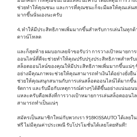
ช่วยทำให้คุณชนะ และการที่คุณชนะก็จะมีผลให้คุณเล่น
มากขึ้นนั่นเองนะครับ
4. ทำให้มีประสิทธิภาพเพิ่มมากขึ้นสำหรับการเล่นในทุกด้
ดาวน์โหลด
และก็สุดท้าย ผมบอกเลยจ้าขอรับว่า การวางเป้าหมายการ
ออนไลน์ที่ดีจะช่วยทำให้คุณปรับปรุงประสิทธิภาพสำหรับเ
สล็อตออนไลน์ของคุณให้มีประสิทธิภาพเพิ่มมากขึ้นแน่ๆ ซ
อย่างมีคุณภาพจะช่วยให้คุณสามารถทำเงินได้อย่างยั่งยื
ช่วยให้คุณสนุกสนานกับการเล่นสล็อตออนไลน์ได้มากขึ้
จัดการ และรับมือกับเหตุการณ์ต่างๆได้ดีขึ้นอย่างแน่นอนนะ
แหละครับคือพลังที่การวางเป้าหมายการเล่นสล็อตออนไลน์ที
สามารถทำเป็นแน่ๆ
สมัครเป็นสมาชิกใหม่กับพวกเรา 918KISSAUTO ได้เลยในท
ฟรี ไม่มีคุณค่าประเพณี รับโปรโมชั่นได้เลยโดยทันที!