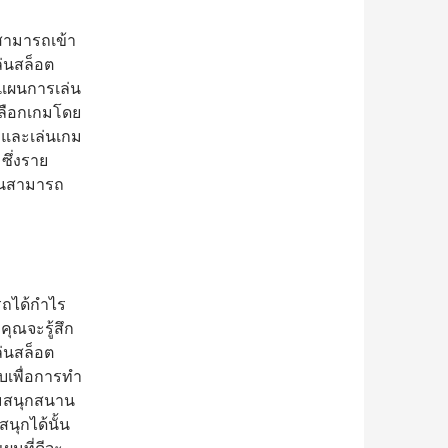
สามารถเข้า
ล่นสล็อต
ดแผนการเล่น
่เลือกเกมโดย
มและเล่นเกม
ซึ่งราย
่านสามารถ
รถได้กำไร
คุณจะรู้สึก
ล่นสล็อต
บเพื่อการทำ
วามสนุกสนาน
สนุกได้นั้น
ผนที่ดีจะ