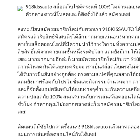
918kissauto สล็อตเว็บไซต์ตรงแท้ 100% ไม่ผ่านเอเย่นต
ตัวกลาง ดาวน์โหลดและก็ติดตั้งได้แล้ว สมัครเลย!
ลงทะเบียนสมัครสมาชิกใหม่กับพวกเรา 918KISSAUTO ได้แ
สมัครแล้วรับสิทธิพิเศษดีๆได้อีกมากมายแน่นอน! หากคุ
หาเว็บสล็อตออนไลน์ที่มีความน่าไว้วางใจรวมทั้งความปลอ
ลิขสิทธิ์แท้จากค่ายเกมชั้นหนึ่งระดับโลก แถมยังมีเกมให้เ
เยอะมากมากมายอีกล่ะก็ มาสมัครสมาชิกใหม่กับเรา 918k
ดาวน์โหลด กันได้เลยนะครับผม เราเป็นสล็อตเว็บตรงไม่ผ่าน
ได้รับการยืนยันอย่างถูกต้อง ตรงตามสเปคที่คุณอยากได้อ
แถมยังมาพร้อมกับโปรโมชั่นและกิจกรรมจำนวนมาก ดา
และก็จัดตั้งแอปพลิเคชั่นได้แบบง่ายๆค้ำประกันความเสถ
ความปลอดภัย 100% สนุกสนานกับการเล่นสล็อตออนไลน์
ชั่วโมง ถ้าหากคุณไม่อยากพลาดล่ะก็ มาสมัครสมาชิกใหม่
เลย!
คิดแผนดีมีชัยไปกว่าครึ่งแน่ๆ! 918kissauto แล้วมาทดล
แผนการเล่นสล็อตออนไลน์กันได้เลย!