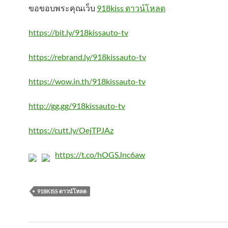
ขอขอบพระคุณเว็บ
918kiss ดาวน์โหลด
https://bit.ly/918kissauto-tv
https://rebrand.ly/918kissauto-tv
https://wow.in.th/918kissauto-tv
http://gg.gg/918kissauto-tv
https://cutt.ly/OejTPJAz
https://t.co/hOGSJnc6aw
918KISS ดาวน์โหลด