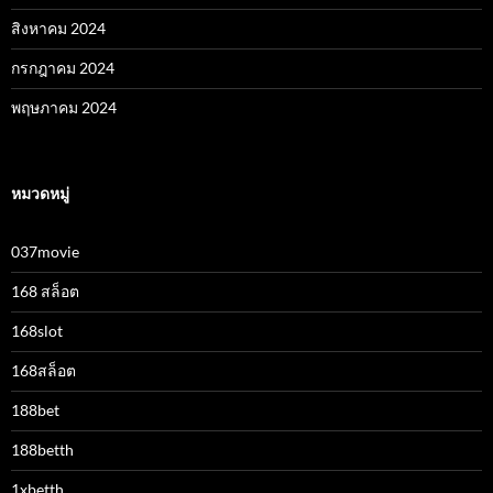
สิงหาคม 2024
กรกฎาคม 2024
พฤษภาคม 2024
หมวดหมู่
037movie
168 สล็อต
168slot
168สล็อต
188bet
188betth
1xbetth