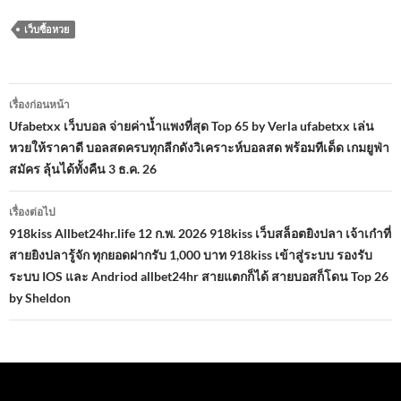
เว็บซื้อหวย
เมนู
เรื่องก่อนหน้า
นำทาง
Ufabetxx เว็บบอล จ่ายค่าน้ำแพงที่สุด Top 65 by Verla ufabetxx เล่น
หวยให้ราคาดี บอลสดครบทุกลีกดังวิเคราะห์บอลสด พร้อมทีเด็ด เกมยูฟ่า
เรื่อง
สมัคร ลุ้นได้ทั้งคืน 3 ธ.ค. 26
เรื่องต่อไป
918kiss Allbet24hr.life 12 ก.พ. 2026 918kiss เว็บสล็อตยิงปลา เจ้าเก๋าที่
สายยิงปลารู้จัก ทุกยอดฝากรับ 1,000 บาท 918kiss เข้าสู่ระบบ รองรับ
ระบบ IOS และ Andriod allbet24hr สายแตกก็ได้ สายบอสก็โดน Top 26
by Sheldon