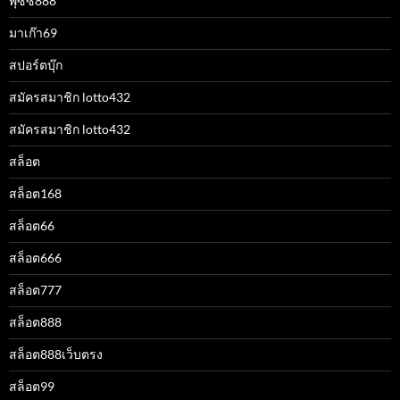
พุซซี่888
มาเก๊า69
สปอร์ตบุ๊ก
สมัครสมาชิก lotto432
สมัครสมาชิก lotto432
สล็อต
สล็อต168
สล็อต66
สล็อต666
สล็อต777
สล็อต888
สล็อต888เว็บตรง
สล็อต99