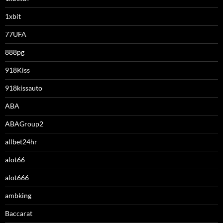
1xbit
77UFA
888pg
918Kiss
918kissauto
ABA
ABAGroup2
allbet24hr
alot66
alot666
ambking
Baccarat