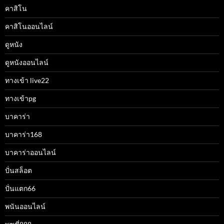
คาสิโน
คาสิโนออนไลน์
ดูหนัง
ดูหนังออนไลน์
ทางเข้า live22
ทางเข้าpg
บาคาร่า
บาคาร่า168
บาคาร่าออนไลน์
ปั่นสล็อต
ปั่นแตก66
พนันออนไลน์