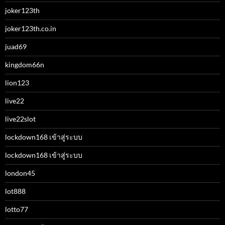
joker123th
joker123th.co.in
juad69
kingdom66n
lion123
live22
live22slot
lockdown168 เข้าสู่ระบบ
lockdown168 เข้าสู่ระบบ
london45
lot888
lotto77