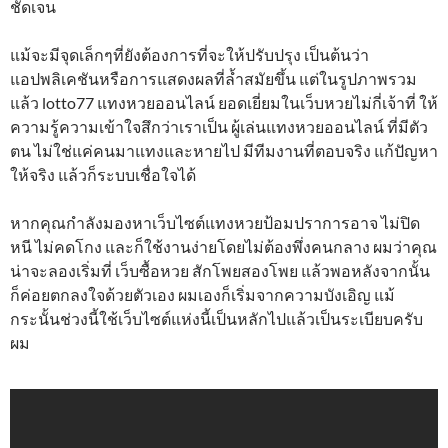
ชัดเจน
แม้จะมีจุดเล็กๆที่ยังต้องการที่จะให้ปรับปรุง เป็นต้นว่า
แอปพลิเคชันหรือการแสดงผลที่ล้ำสมัยขึ้น แต่ในรูปภาพรวม
แล้ว lotto77 แทงหวยออนไลน์ ยอดเยี่ยมในเว็บหวยไม่กี่เจ้าที่ ให้
ความรู้ความเข้าใจสึกว่าเราเป็น ผู้เล่นแทงหวยออนไลน์ ที่มีตัว
ตน ไม่ใช่แค่คนมาแทงและหายไป มีทีมงานที่ตอบจริง แก้ปัญหา
ให้จริง แล้วก็ระบบเชื่อใจได้
หากคุณกำลังมองหาเว็บไซต์แทงหวยป้อมปราการอาจ ไม่ปิด
หนี ไม่คดโกง และก็ใช้งานง่ายโดยไม่ต้องพึ่งคนกลาง ผมว่าคุณ
น่าจะลองเริ่มที่ เว็บซื้อหวย สักโพยสองโพย แล้วพอหลังจากนั้น
ก็ค่อยตกลงใจด้วยตัวเอง ผมเองก็เริ่มจากความบังเอิญ แม้
กระนั้นช่วงนี้ใช้เว็บไซต์แห่งนี้เป็นหลักไปแล้วเป็นระเบียบครับ
ผม