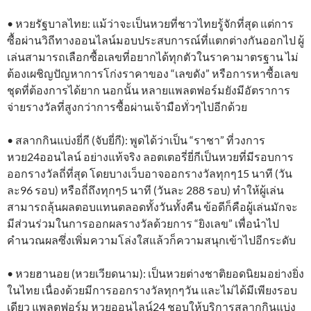
• หวยรัฐบาลไทย: แม้ว่าจะเป็นหวยที่ชาวไทยรู้จักที่สุด แต่การ
ซื้อผ่านวิถีทางออนไลน์มอบประสบการณ์ที่แตกต่างกันออกไป ผู้
เล่นสามารถเลือกซื้อเลขที่อยากได้ทุกตัวในราคามาตรฐาน ไม่
ต้องเผชิญปัญหาการโก่งราคาของ “เลขดัง” หรือการหาซื้อเลข
ชุดที่ต้องการได้ยาก นอกนั้น หลายแพลตฟอร์มยังมีอัตราการ
จ่ายรางวัลที่สูงกว่าการซื้อผ่านเจ้ามือทั่วๆไปอีกด้วย
• สลากกินแบ่งยี่กี (จับยี่กี): พูดได้ว่าเป็น “ราชา” ที่วงการ
หวย24ออนไลน์ อย่างแท้จริง ลอตเตอรี่ยี่กีเป็นหวยที่มีรอบการ
ออกรางวัลถี่ที่สุด โดยบางเว็บอาจออกรางวัลทุกๆ15 นาที (วัน
ละ96 รอบ) หรือถี่ถึงทุกๆ5 นาที (วันละ 288 รอบ) ทำให้ผู้เล่น
สามารถลุ้นผลตอบแทนตลอดทั้งวันทั้งคืน ข้อดีก็คือผู้เล่นมักจะ
มีส่วนร่วมในการออกผลรางวัลด้วยการ “ยิงเลข” เพื่อนำไป
คำนวณผลซึ่งเพิ่มความโล่งใสแล้วก็ความสนุกเข้าไปอีกระดับ
• หวยฮานอย (หวยเวียดนาม): เป็นหวยต่างชาติยอดนิยมอย่างยิ่ง
ในไทย เนื่องด้วยมีการออกรางวัลทุกๆวัน และไม่ได้มีเพียงรอบ
เดียว แพลตฟอร์ม หวยออนไลน์24 ชอบให้บริการสลากกินแบ่ง