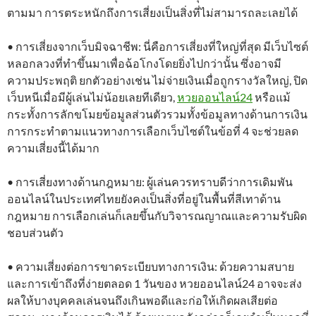
ตามมา การตระหนักถึงการเสี่ยงเป็นสิ่งที่ไม่สามารถละเลยได้
• การเสี่ยงจากเว็บมิจฉาชีพ: นี่คือการเสี่ยงที่ใหญ่ที่สุด มีเว็บไซต์
หลอกลวงที่ทำขึ้นมาเพื่อฉ้อโกงโดยยิ่งไปกว่านั้น ซึ่งอาจมี
ความประพฤติ ยกตัวอย่างเช่น ไม่จ่ายเงินเมื่อถูกรางวัลใหญ่, ปิด
เว็บหนีเมื่อมีผู้เล่นไม่น้อยเลยทีเดียว,
หวยออนไลน์24
หรือแม้
กระทั้งการลักขโมยข้อมูลส่วนตัวรวมทั้งข้อมูลทางด้านการเงิน
การกระทำตามแนวทางการเลือกเว็บไซต์ในข้อที่ 4 จะช่วยลด
ความเสี่ยงนี้ได้มาก
• การเสี่ยงทางด้านกฎหมาย: ผู้เล่นควรทราบดีว่าการเดิมพัน
ออนไลน์ในประเทศไทยยังคงเป็นสิ่งที่อยู่ในพื้นที่สีเทาด้าน
กฎหมาย การเลือกเล่นก็เลยขึ้นกับวิจารณญาณและความรับผิด
ชอบส่วนตัว
• ความเสี่ยงต่อการขาดระเบียบทางการเงิน: ด้วยความสบาย
และการเข้าถึงที่ง่ายตลอด 1 วันของ หวยออนไลน์24 อาจจะส่ง
ผลให้บางบุคคลเล่นจนถึงเกินพอดีและก่อให้เกิดผลเสียต่อ