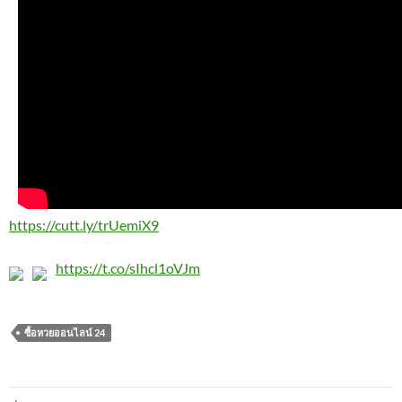
https://cutt.ly/trUemiX9
https://t.co/sIhcl1oVJm
ซื้อหวยออนไลน์ 24
เมนู