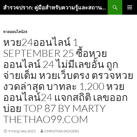
ค้นหา
สำรวจปราก: คู่มือสำหรับความรู้และสถานที่สุดเจิดในเมือง
ข้าม
เมนูหลัก
ไป
ยัง
เนื้อหา
หวยออนไลน์24
หวย24ออนไลน์ 1
SEPTEMBER 25 ซื้อหวย
ออนไลน์ 24 ไม่มีเลขอั้น ถูก
จ่ายเต็ม หวยเว็บตรง ตรวจหวย
งวดล่าสุด บาทละ 1,200 หวย
ออนไลน์24 แจกสถิติ เลขออก
บ่อย TOP 87 BY MARTY
THETHAO99.COM
9 กรกฎาคม 2025
CHRISTIAN ROGERS