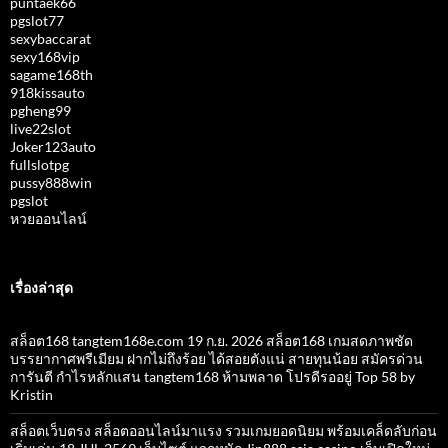
puntaek66
pgslot77
sexybaccarat
sexy168vip
sagame168th
918kissauto
pgheng99
live22slot
Joker123auto
fullslotpg
pussy888win
pgslot
หวยออนไลน์
เรื่องล่าสุด
สล็อต168 tangtem168e.com 19 ก.ย. 2026 สล็อต168 เกมสดภาพชัด
บรรยากาศพรีเมียม ฝากไม่ถึงร้อย ได้สอยตังแน่ สายทุนน้อย สมัครด่วน
การันตี กำไรหลักแสน tangtem168 ห้ามพลาด โปรดีรออยู่ Top 58 by
Kristin
สล็อตเว็บตรง สล็อตออนไลน์มาแรง รวมเกมยอดนิยม พร้อมเคล็ดลับก่อน