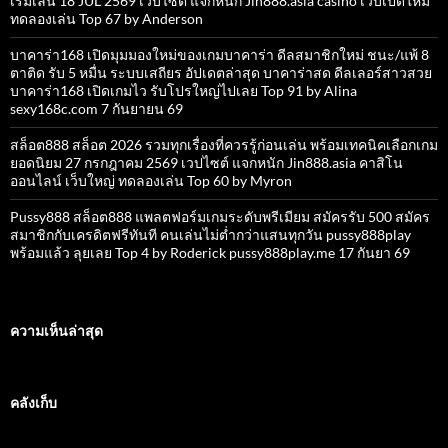
เริ่มเล่น 18 JUL 2569 เว็บไซต์ แจกหนัก Jin888.asia casino เว็บเปิดใหม่
ทดลองเล่น Top 67 by Anderson
บาคาร่า168 เปิดมุมมองใหม่ของเกมบาคาร่า ดีลสมาชิกใหม่ ชนะ/แพ้ 8
ตาติด รับ 5 หมื่น ระบบเสถียร อัปเดตล่าสุด บาคาร่าสด ดีลเลอร์สาวสวย
บาคาร่า168 เปิดเกมไว รับโปรใหญ่ไปเลย Top 91 by Alina
sexy168c.com 7 กันยายน 69
สล็อต888 สล็อต 2026 รวมทุกเรื่องที่ควรรู้ก่อนเล่น พร้อมเทคนิคเลือกเกม
ยอดนิยม 27 กรกฎาคม 2569 เวปไซต์ แจกหนัก Jin888.asia คาสิโน
ออนไลน์ เว็บใหญ่ ทดลองเล่น Top 60 by Myron
Pussy888 สล็อต888 แพลตฟอร์มเกมระดับพรีเมียม สมัครรับ 500 สมัคร
สมาชิกกับเครดิตฟรีทันที คนเล่นไม่ต่ำกว่าแสนทุกวัน pussy888play
พร้อมแล้ว ลุยเลย Top 4 by Roderick pussy888play.me 17 กันยา 69
ความเห็นล่าสุด
คลังเก็บ