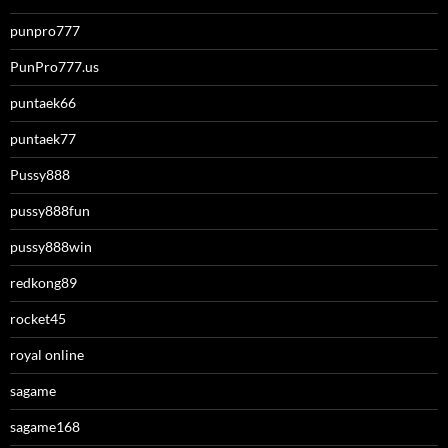
punpro777
PunPro777.us
puntaek66
puntaek77
Pussy888
pussy888fun
pussy888win
redkong89
rocket45
royal online
sagame
sagame168