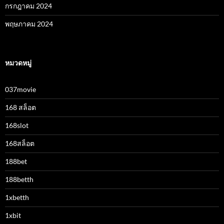
กรกฎาคม 2024
พฤษภาคม 2024
หมวดหมู่
037movie
168 สล็อต
168slot
168สล็อต
188bet
188betth
1xbetth
1xbit