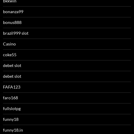
bkkwin
bonanza99
bonus888
brazil999 slot
Casino
coke55
debet slot
debet slot
FAFA123
faro168
fullslotpg
funny18
funny18.in