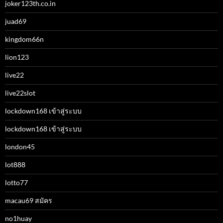
joker123th.co.in
juad69
kingdom66n
lion123
live22
live22slot
lockdown168 เข้าสู่ระบบ
lockdown168 เข้าสู่ระบบ
london45
lot888
lotto77
macau69 สมัคร
no1huay