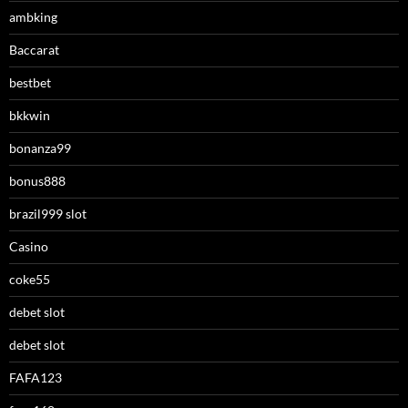
ambking
Baccarat
bestbet
bkkwin
bonanza99
bonus888
brazil999 slot
Casino
coke55
debet slot
debet slot
FAFA123