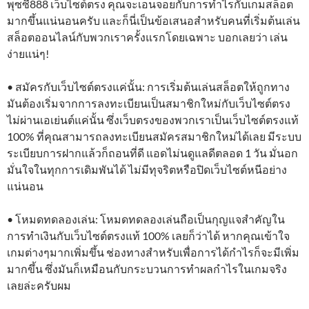
พุซซี่888 เว็บไซต์ตรง คุณจะเอนจอยกับการทำไรกับเกมสล็อต
มากขึ้นแน่นอนครับ และก็นี่เป็นข้อเสนอสำหรับคนที่เริ่มต้นเล่น
สล็อตออนไลน์กับพวกเราครั้งแรกโดยเฉพาะ บอกเลยว่า เล่น
ง่ายแน่ๆ!
• สมัครกับเว็บไซต์ตรงแค่นั้น: การเริ่มต้นเล่นสล็อตให้ถูกทาง
มันต้องเริ่มจากการลงทะเบียนเป็นสมาชิกใหม่กับเว็บไซต์ตรง
ไม่ผ่านเอเย่นต์แค่นั้น ซึ่งเว็บตรงของพวกเราเป็นเว็บไซต์ตรงแท้
100% ที่คุณสามารถลงทะเบียนสมัครสมาชิกใหม่ได้เลย มีระบบ
ระเบียบการฝากแล้วก็ถอนที่ดี แอดไม่นดูแลดีตลอด 1 วัน มั่นอก
มั่นใจในทุกการเดิมพันได้ ไม่มีทุจริตหรือปิดเว็บไซต์หนีอย่าง
แน่นอน
• โหมดทดลองเล่น: โหมดทดลองเล่นถือเป็นกุญแจสำคัญใน
การทำเงินกับเว็บไซต์ตรงแท้ 100% เลยก็ว่าได้ หากคุณเข้าใจ
เกมต่างๆมากเพิ่มขึ้น ช่องทางสำหรับเพื่อการได้กำไรก็จะมีเพิ่ม
มากขึ้น ซึ่งมันก็เหมือนกับกระบวนการทำผลกำไรในเกมจริง
เลยล่ะครับผม