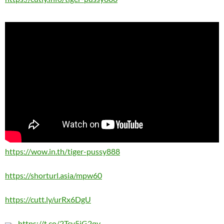
https://wow.in.th/tiger-pussy888
https://shorturl.asia/mpw60
https://cutt.ly/urRx6DgU
https://t.co/2Tcv5jG2qv