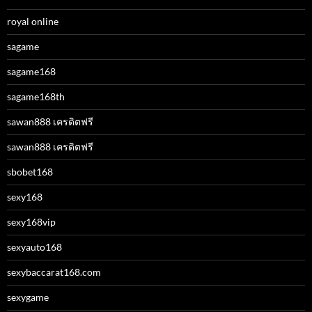
royal online
sagame
sagame168
sagame168th
sawan888 เครดิตฟรี
sawan888 เครดิตฟรี
sbobet168
sexy168
sexy168vip
sexyauto168
sexybaccarat168.com
sexygame