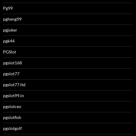
Pg99
pgheng99
pgjoker
pgk44
PGSlot
pgslot168
pgslot77
pgslot77.ltd
pgslot99.in
pgslotceo
pgslotfish
pgslotgolf