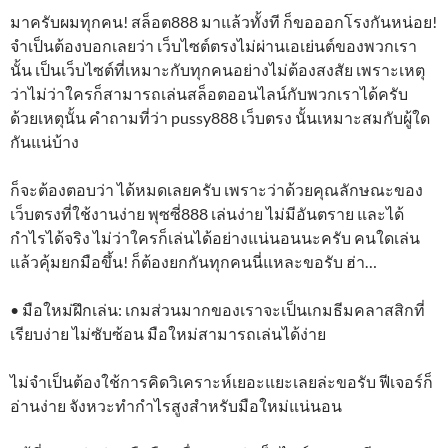
มาครับผมทุกคน! สล็อต888 มาแล้วทั้งที ก็ขอออกโรงกันหน่อย!
จำเป็นต้องบอกเลยว่า เว็บไซต์ตรงไม่ผ่านเอเย่นต์ของพวกเรา
นั้น เป็นเว็บไซต์ที่เหมาะกับทุกคนอย่างไม่ต้องสงสัย เพราะเหตุ
ว่าไม่ว่าใครก็สามารถเล่นสล็อตออนไลน์กับพวกเราได้ครับ
ด้วยเหตุนั้น คำถามที่ว่า pussy888 เว็บตรง นั้นเหมาะสมกับผู้ใด
กันแน่บ้าง
ก็จะต้องตอบว่า ได้หมดเลยครับ เพราะว่าด้วยคุณลักษณะของ
เว็บตรงที่ใช้งานง่าย พุซซี่888 เล่นง่าย ไม่มีอันตราย และได้
กำไรได้จริง ไม่ว่าใครก็เล่นได้อย่างแน่นอนนะครับ คนใดเล่น
แล้วคุ้มยกมือขึ้น! ก็ต้องยกกันทุกคนนี่แหละขอรับ ฮ่า…
• มือใหม่ฝึกเล่น: เกมส่วนมากของเราจะเป็นเกมธีมคลาสสิกที่
เรียบง่าย ไม่ซับซ้อน มือใหม่สามารถเล่นได้ง่าย
ไม่จำเป็นต้องใช้การคิดวิเคราะห์เยอะแยะเลยล่ะขอรับ ฟีเจอร์ก็
อ่านง่าย จังหวะทำกำไรสูงสำหรับมือใหม่แน่นอน