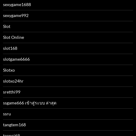
sexygame1688
sexygame992
Slot
Slot Online
slot168
slotgame6666
Slotxo
slotxo24hr
sretthi99
ssgame666 เข้าสู่ระบบ ล่าสุด
ssru
tangtem168
teenoi69