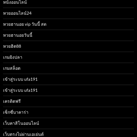
หนังออนไลน์
หวยออนไลน์24
หวยฮานอย vip วันนี้ สด
หวยฮานอยวันนี้
หวยฮิต88
เกมยิงปลา
เกมสล็อต
เข้าสู่ระบบ ufa191
เข้าสู่ระบบ ufa191
เครดิตฟรี
เซ็กซี่บาคาร่า
เว็บคาสิโนออนไลน์
เว็บตรงไม่ผ่านเอเย่นต์