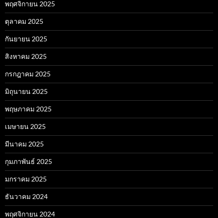
พฤศจิกายน 2025
ตุลาคม 2025
กันยายน 2025
สิงหาคม 2025
กรกฎาคม 2025
มิถุนายน 2025
พฤษภาคม 2025
เมษายน 2025
มีนาคม 2025
กุมภาพันธ์ 2025
มกราคม 2025
ธันวาคม 2024
พฤศจิกายน 2024