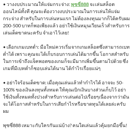
• วางงบประมาณให้แจ่มกระจ่าง:
พุซซี่888
จะเล่นสล็อต
ออนไลน์ทั้งที คุณจะต้องวางงบประมาณในการเล่นให้แจ่ม
กระจ่าง สำหรับในการเล่นหนแรก ไม่ต้องลงทุนมากก็ได้ครับผม
200-500 บาทก็พอเพียงแล้ว อย่าใช้เงินหมุนเวียนเร็วสำหรับการ
เล่นเด็ดขาดนะครับ จำเอาไว้เลย!
• เลือกเกมเบทต่ำ: มือใหม่ควรเริ่มจากเกมสล็อตซึ่งสามารถเบท
ต่ำได้ เพราะคุณจะได้เก็บรอบการเล่นได้มากขึ้น โอกาสสำหรับ
ในการเข้าถึงแจ็คพอตของเกมก็จะมีมากเพิ่มขึ้นตามไปด้วย ซึ่ง
เกมที่มีเบทต่ำก็ชอบเล่นได้นาน ได้กำไรเรื่อยแน่ๆ
• อย่าใจร้อนเด็ดขาด: เมื่อคุณเล่นแล้วทำกำไรได้ อาจจะ 50-
100% ของเงินลงทุนทั้งหมด ให้คุณเบิกเงินบางส่วนเก็บไว้ อย่า
ใช้เงินทั้งหมดทั้งปวงสำหรับการเล่นต่อไปเรื่อยๆเนื่องจากว่ามัน
จะได้โอกาสสำหรับในการเสียกำไรหรือขาดทุนได้เลยล่ะครับ
ผม
พุซซี่888 เหมาะกับใครกันแน่บ้าง? คนใดเล่นแล้วคุ้มยกมือขึ้น!