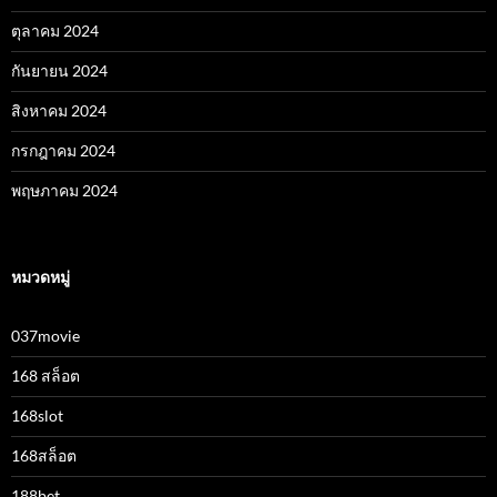
ตุลาคม 2024
กันยายน 2024
สิงหาคม 2024
กรกฎาคม 2024
พฤษภาคม 2024
หมวดหมู่
037movie
168 สล็อต
168slot
168สล็อต
188bet