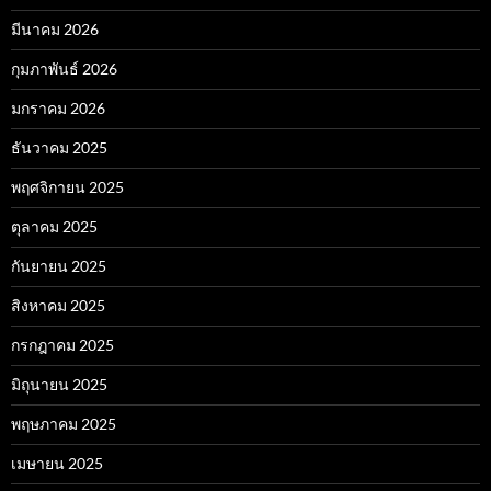
มีนาคม 2026
กุมภาพันธ์ 2026
มกราคม 2026
ธันวาคม 2025
พฤศจิกายน 2025
ตุลาคม 2025
กันยายน 2025
สิงหาคม 2025
กรกฎาคม 2025
มิถุนายน 2025
พฤษภาคม 2025
เมษายน 2025