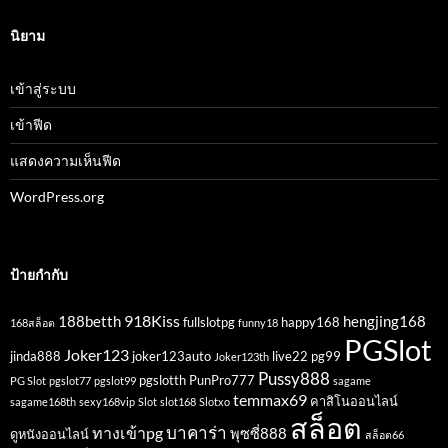
นิยาม
เข้าสู่ระบบ
เข้าฟีด
แสดงความเห็นฟีด
WordPress.org
ป้ายกำกับ
918Kiss
188betth
hengjing168
fullslotpg
happy168
168สล็อต
funny18
PGSlot
Joker123
jinda888
joker123auto
live22
pg99
Joker123th
Pussy888
pgslotth
PunPro777
PG Slot
pgslot77
pgslot99
sagame
temmax69
คาสิโนออนไลน์
sagame168th
sexy168vip
Slot
slot168
Slotxo
สล็อต
บาคาร่า
ทางเข้าpg
พุซซี่888
ดูหนังออนไลน์
สล็อต66