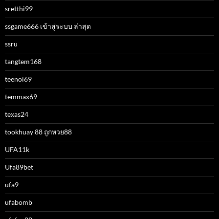
sretthi99
ssgame666 เข้าสู่ระบบ ล่าสุด
ssru
tangtem168
teenoi69
temmax69
texas24
tookhuay 88 ถูกหวย88
UFA11k
Ufa89bet
ufa9
ufabomb