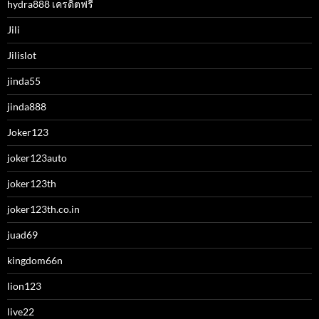
hydra888 เครดิตฟรี
Jili
Jilislot
jinda55
jinda888
Joker123
joker123auto
joker123th
joker123th.co.in
juad69
kingdom66n
lion123
live22