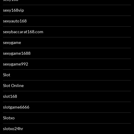
sexy168vip
sexyauto168
sexybaccarat168.com
sexygame
sexygame1688
sexygame992
Slot
Slot Online
slot168
slotgame6666
Slotxo
slotxo24hr