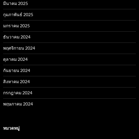
มีนาคม 2025
กุมภาพันธ์ 2025
มกราคม 2025
ธันวาคม 2024
พฤศจิกายน 2024
ตุลาคม 2024
กันยายน 2024
สิงหาคม 2024
กรกฎาคม 2024
พฤษภาคม 2024
หมวดหมู่