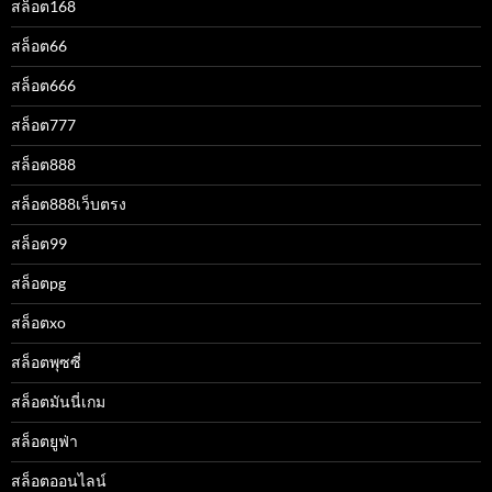
สล็อต168
สล็อต66
สล็อต666
สล็อต777
สล็อต888
สล็อต888เว็บตรง
สล็อต99
สล็อตpg
สล็อตxo
สล็อตพุซซี่
สล็อตมันนี่เกม
สล็อตยูฟ่า
สล็อตออนไลน์