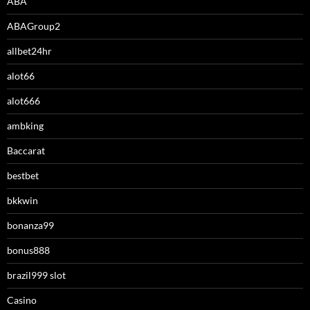
ABA
ABAGroup2
allbet24hr
alot66
alot666
ambking
Baccarat
bestbet
bkkwin
bonanza99
bonus888
brazil999 slot
Casino