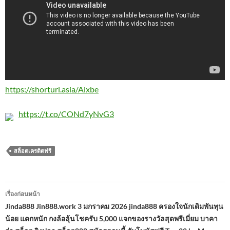
https://shorturl.asia/Aixbe
https://t.co/CONd7yNvG3
สล็อตเครดิตฟรี
เมนู
เรื่องก่อนหน้า
นำทาง
Jinda888 Jin888.work 3 มกราคม 2026 jinda888 ครองใจนักเดิมพันทุน
น้อย แตกหนัก กงล้อลุ้นโชครับ 5,000 แจกของรางวัลสุดพรีเมี่ยม บาคา
เรื่อง