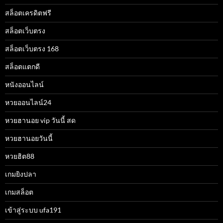
สล็อตเครดิตฟรี
สล็อตเว็บตรง
สล็อตเว็บตรง 168
สล็อตแตกดี
หนังออนไลน์
หวยออนไลน์24
หวยฮานอย vip วันนี้ สด
หวยฮานอยวันนี้
หวยฮิต88
เกมยิงปลา
เกมสล็อต
เข้าสู่ระบบ ufa191