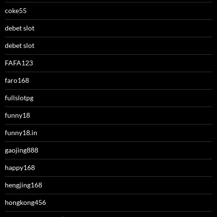
coke55
debet slot
debet slot
FAFA123
faro168
fullslotpg
funny18
funny18.in
gaojing888
happy168
hengjing168
hongkong456