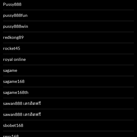
Pussy888
pussy888fun
pussy888win
redkong89
rocket45
royal online
sagame
sagame168
sagame168th
sawan888 เครดิตฟรี
sawan888 เครดิตฟรี
sbobet168
sexy168