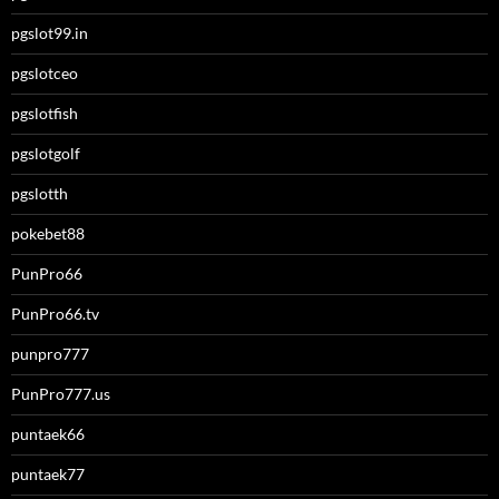
pgslot99.in
pgslotceo
pgslotfish
pgslotgolf
pgslotth
pokebet88
PunPro66
PunPro66.tv
punpro777
PunPro777.us
puntaek66
puntaek77