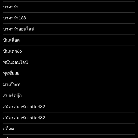
บาคาร่า
บาคาร่า168
บาคาร่าออนไลน์
ปั่นสล็อต
ปั่นแตก66
พนันออนไลน์
พุซซี่888
มาเก๊า69
สปอร์ตบุ๊ก
สมัครสมาชิก lotto432
สมัครสมาชิก lotto432
สล็อต