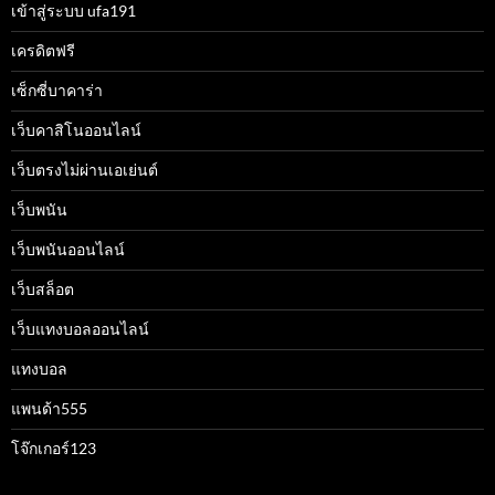
เข้าสู่ระบบ ufa191
เครดิตฟรี
เซ็กซี่บาคาร่า
เว็บคาสิโนออนไลน์
เว็บตรงไม่ผ่านเอเย่นต์
เว็บพนัน
เว็บพนันออนไลน์
เว็บสล็อต
เว็บแทงบอลออนไลน์
แทงบอล
แพนด้า555
โจ๊กเกอร์123