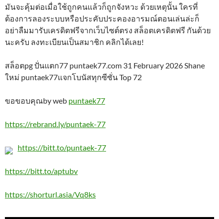
มันจะคุ้มต่อเมื่อใช้ถูกคนแล้วก็ถูกจังหวะ ด้วยเหตุนั้น ใครที่
ต้องการลองระบบหรือประคับประคองอารมณ์ตอนเล่นล่ะก็
อย่าลืมมารับเครดิตฟรีจากเว็บไซต์ตรง สล็อตเครดิตฟรี กันด้วย
นะครับ ลงทะเบียนเป็นสมาชิก คลิกได้เลย!
สล็อตpg ปั่นแตก77 puntaek77.com 31 February 2026 Shane
ใหม่ puntaek77แจกโบนัสทุกซีซั่น Top 72
ขอขอบคุณby web
puntaek77
https://rebrand.ly/puntaek-77
https://bitt.to/puntaek-77
https://bitt.to/aptubv
https://shorturl.asia/Vq8ks