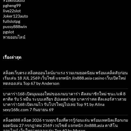
918kissauto
pgheng99
live22slot
Joker123auto
fullslotpg
pussy888win
pgslot
หวยออนไลน์
เรื่องล่าสุด
สล็อตเว็บตรง สล็อตออนไลน์มาแรง รวมเกมยอดนิยม พร้อมเคล็ดลับก่อน
เริ่มเล่น 18 JUL 2569 เว็บไซต์ แจกหนัก Jin888.asia casino เว็บเปิดใหม่
ทดลองเล่น Top 67 by Anderson
บาคาร่า168 เปิดมุมมองใหม่ของเกมบาคาร่า ดีลสมาชิกใหม่ ชนะ/แพ้ 8
ตาติด รับ 5 หมื่น ระบบเสถียร อัปเดตล่าสุด บาคาร่าสด ดีลเลอร์สาวสวย
บาคาร่า168 เปิดเกมไว รับโปรใหญ่ไปเลย Top 91 by Alina
sexy168c.com 7 กันยายน 69
สล็อต888 สล็อต 2026 รวมทุกเรื่องที่ควรรู้ก่อนเล่น พร้อมเทคนิคเลือกเกม
ยอดนิยม 27 กรกฎาคม 2569 เวปไซต์ แจกหนัก Jin888.asia คาสิโน
ออนไลน์ เว็บใหญ่ ทดลองเล่น Top 60 by Myron