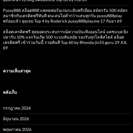
Pussy888 สล็อต888 แพลตฟอร์มเกมระดับพรีเมียม สมัครรับ 500 สมัคร
สมาชิกกับเครดิตฟรีทันที คนเล่นไม่ต่ำกว่าแสนทุกวัน pussy888play
พร้อมแล้ว ลุยเลย Top 4 by Roderick pussy888play.me 17 กันยา 69
สล็อตเครดิตฟรี สุดยอดประสบการณ์ความบันเทิงออนไลน์ แคชแบค ยิง
ปลารับ 10% แจกวันเกิด 500 ระบบทันสมัย รองรับทุกไลฟ์สไตล์ สล็อต
เครดิตฟรี เข้าร่วมวันนี้ รวยทันที Top 60 by Rhonda jin55.guru 29 JUL
69
ความเห็นล่าสุด
คลังเก็บ
กรกฎาคม 2026
มิถุนายน 2026
พฤษภาคม 2026