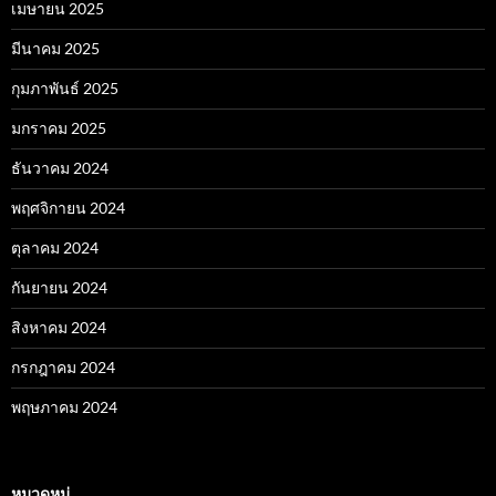
เมษายน 2025
มีนาคม 2025
กุมภาพันธ์ 2025
มกราคม 2025
ธันวาคม 2024
พฤศจิกายน 2024
ตุลาคม 2024
กันยายน 2024
สิงหาคม 2024
กรกฎาคม 2024
พฤษภาคม 2024
หมวดหมู่