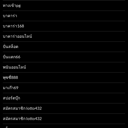
ทางเข้าpg
บาคาร่า
บาคาร่า168
บาคาร่าออนไลน์
ปั่นสล็อต
ปั่นแตก66
พนันออนไลน์
พุซซี่888
มาเก๊า69
สปอร์ตบุ๊ก
สมัครสมาชิก lotto432
สมัครสมาชิก lotto432