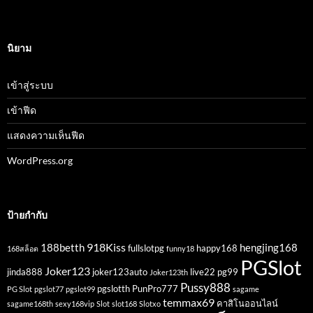
นิยาม
เข้าสู่ระบบ
เข้าฟีด
แสดงความเห็นฟีด
WordPress.org
ป้ายกำกับ
918Kiss
188betth
hengjing168
fullslotpg
happy168
168สล็อต
funny18
PGSlot
Joker123
jinda888
joker123auto
live22
pg99
Joker123th
Pussy888
pgslotth
PunPro777
PG Slot
pgslot77
pgslot99
sagame
temmax69
คาสิโนออนไลน์
sagame168th
sexy168vip
Slot
slot168
Slotxo