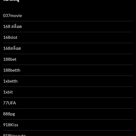
037movie
168 สล็อต
168slot
168สล็อต
188bet
188betth
1xbetth
1xbit
77UFA
888pg
918Kiss
918kissauto