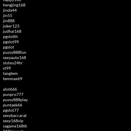
hengjing168
jinda44
jin55
jin888
joker123
judhai168
pgslotth
pgslot99
pgslot
pussy888fun
sexyauto168
slotxo24hr
st99
tangtem
temmax69
alot666
punpro777
pussy888play
puntaek66
pgslot77
sexybaccarat
sexy168vip
sagame168th