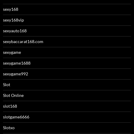
sexy168
sexy168vip
sexyauto168
sexybaccarat168.com
sexygame
sexygame1688
sexygame992
Slot
Slot Online
slot168
slotgame6666
Slotxo