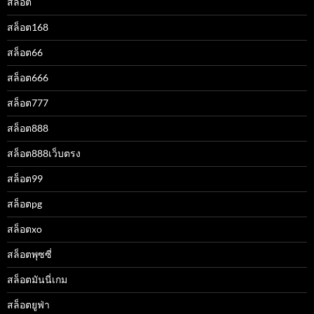
สล็อต
สล็อต168
สล็อต66
สล็อต666
สล็อต777
สล็อต888
สล็อต888เว็บตรง
สล็อต99
สล็อตpg
สล็อตxo
สล็อตพุซซี่
สล็อตมันนี่เกม
สล็อตยูฟ่า