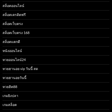
สล็อตออนไลน์
สล็อตเครดิตฟรี
สล็อตเว็บตรง
สล็อตเว็บตรง 168
สล็อตแตกดี
หนังออนไลน์
หวยออนไลน์24
หวยฮานอย vip วันนี้ สด
หวยฮานอยวันนี้
หวยฮิต88
เกมยิงปลา
เกมสล็อต