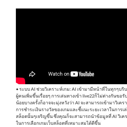
• ระบบ AI ช่วยวิเคราะห์เกม: AI เข้ามามีหน้าที่ในทุกๆบริ
ผู้คนเพิ่มขึ้นเรื่อยๆ การเล่นทางเข้า live22ก็ไม่ต่างกันขอรั
น้อยบางครั้งก็อาจจะมุ่งหวังว่า AI จะสามารถเข้ามาวิเครา
การชำระเงินรางวัลของเกมและชี้แนะระยะเวลาในการเล่
สล็อตนั้นๆเจริญขึ้น ซึ่งคุณก็จะสามารถนำข้อมูลที่ AI วิเค
ในการเลือกเกมเว็บสล็อตที่เหมาะสมได้ดีขึ้น