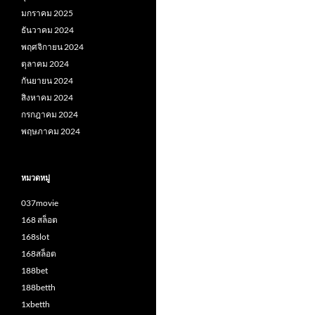
มกราคม 2025
ธันวาคม 2024
พฤศจิกายน 2024
ตุลาคม 2024
กันยายน 2024
สิงหาคม 2024
กรกฎาคม 2024
พฤษภาคม 2024
หมวดหมู่
037movie
168 สล็อต
168slot
168สล็อต
188bet
188betth
1xbetth