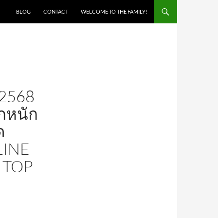
ข้ามไปยังเนื้อหา
BLOG
CONTACT
WELCOME TO THE FAMILY!
 2568
กหนัก
ด
LINE
น TOP